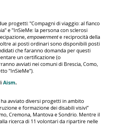
due progetti: "Compagni di viaggio: al fianco
a" e "InSieMe: la persona con sclerosi
tecipazione,
empowerment
e reciprocità della
ltre ai posti ordinari sono disponibili posti
I candidati che faranno domanda per questi
entare un certificazione (o
verranno avviati nei comuni di Brescia, Como,
tto "InSieMe").
di
Aism
.
ha avviato diversi progetti in ambito
truzione e formazione dei disabili visivi”
omo, Cremona, Mantova e Sondrio. Mentre il
la ricerca di 11 volontari da ripartire nelle