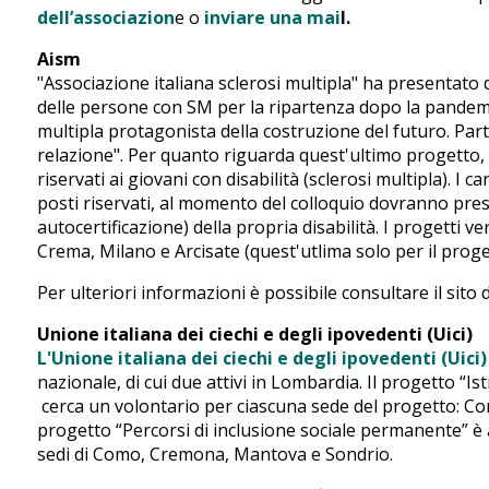
dell’associazion
e o
inviare una mai
l.
Aism
"Associazione italiana sclerosi multipla" ha presentato 
delle persone con SM per la ripartenza dopo la pandemi
multipla protagonista della costruzione del futuro. Par
relazione". Per quanto riguarda quest'ultimo progetto, o
riservati ai giovani con disabilità (sclerosi multipla). 
posti riservati, al momento del colloquio dovranno pres
autocertificazione) della propria disabilità. I progetti 
Crema, Milano e Arcisate (quest'utlima solo per il proge
Per ulteriori informazioni è possibile consultare il sito 
Unione italiana dei ciechi e degli ipovedenti (Uici)
L'Unione italiana dei ciechi e degli ipovedenti (Uici)
nazionale, di cui due attivi in Lombardia. Il progetto “Is
cerca un volontario per ciascuna sede del progetto: C
progetto “Percorsi di inclusione sociale permanente” è al
sedi di Como, Cremona, Mantova e Sondrio.