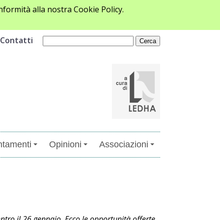
formità alla nostra Cookie Policy.
Contatti
tamenti
Opinioni
Associazioni
tro il 26 gennaio. Ecco le opportunità offerte