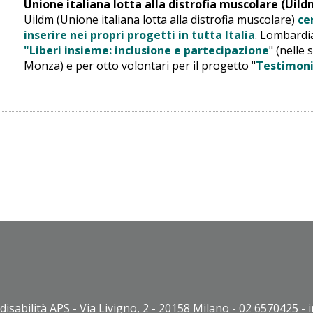
Unione italiana lotta alla distrofia muscolare (Uild
Uildm (Unione italiana lotta alla distrofia muscolare)
ce
inserire nei propri progetti in tutta Italia
. Lombardia
"Liberi insieme: inclusione e partecipazione
" (nelle
Monza) e per otto volontari per il progetto "
Testimoni 
disabilità APS - Via Livigno, 2 - 20158 Milano - 02 6570425 - 