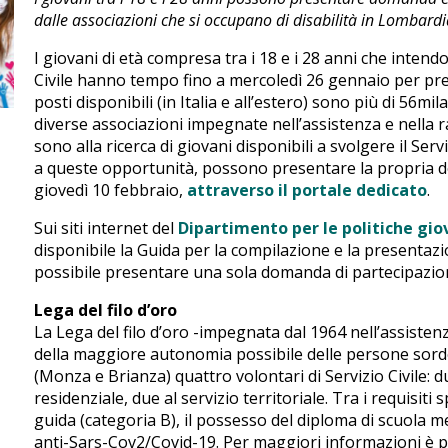
dalle associazioni che si occupano di disabilità in Lombard
I giovani di età compresa tra i 18 e i 28 anni che intend
Civile hanno tempo fino a mercoledì 26 gennaio per pre
posti disponibili (in Italia e all’estero) sono più di 56mi
diverse associazioni impegnate nell’assistenza e nella 
sono alla ricerca di giovani disponibili a svolgere il Servi
a queste opportunità, possono presentare la propria do
giovedì 10 febbraio,
attraverso il portale dedicato
.
Sui siti internet del
Dipartimento per le politiche giov
disponibile la Guida per la compilazione e la presentazi
possibile presentare una sola domanda di partecipazio
Lega del filo d’oro
La Lega del filo d’oro -impegnata dal 1964 nell’assistenza
della maggiore autonomia possibile delle persone sordo
(Monza e Brianza) quattro volontari di Servizio Civile: d
residenziale, due al servizio territoriale. Tra i requisiti s
guida (categoria B), il possesso del diploma di scuola m
anti-Sars-Cov2/Covid-19. Per maggiori informazioni è po