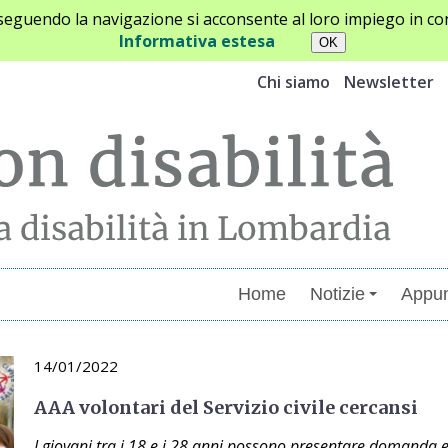
oseguendo la navigazione si acconsente al loro impiego in con
Informativa estesa
Chi siamo
Newsletter
Home
Notizie
Appun
14/01/2022
AAA volontari del Servizio civile cercansi
I giovani tra i 18 e i 28 anni possono presentare domanda en