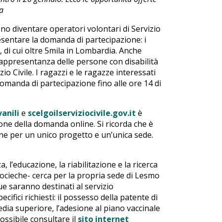
ia
ono diventare operatori volontari di Servizio
sentare la domanda di partecipazione: i
la, di cui oltre 5mila in Lombardia. Anche
rappresentanza delle persone con disabilità
zio Civile. I ragazzi e le ragazze interessati
manda di partecipazione fino alle ore 14 di
anili
e
scelgoilserviziocivile.gov.it
è
one della domanda online. Si ricorda che è
ne per un unico progetto e un’unica sede.
, l’educazione, la riabilitazione e la ricerca
cieche- cerca per la propria sede di Lesmo
ue saranno destinati al servizio
pecifici richiesti: il possesso della patente di
edia superiore, l’adesione al piano vaccinale
ssibile consultare il
sito internet