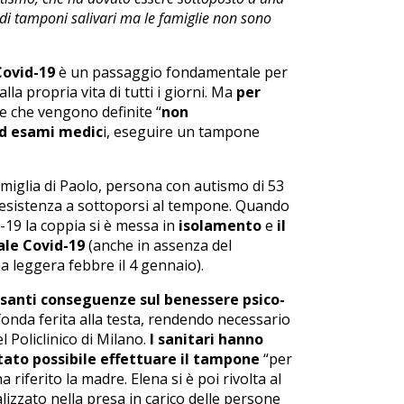
di tamponi salivari ma le famiglie non sono
Covid-19
è un passaggio fondamentale per
lla propria vita di tutti i giorni. Ma
per
le che vengono definite “
non
 ed esami medic
i, eseguire un tampone
amiglia di Paolo, persona con autismo di 53
resistenza a sottoporsi al tempone. Quando
d-19 la coppia si è messa in
isolamento
e
il
ale Covid-19
(anche in assenza del
 leggera febbre il 4 gennaio).
santi conseguenze sul benessere psico-
fonda ferita alla testa, rendendo necessario
l Policlinico di Milano.
I sanitari hanno
tato possibile effettuare il tampone
“per
 riferito la madre. Elena si è poi rivolta al
lizzato nella presa in carico delle persone