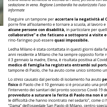
sedazione in vena. Regione Lombardia ha autorizzato l'uso 
informate
Eseguire un tampone per
accertare la negatività al 
porre fine all’isolamento e tornare a scuola, al lavoro e a
alcune persone con disabilità,
in particolare per quel
collaborative” e che faticano a sottoporsi a visite
rino-faringeo può essere
quasi impossibile.
Ledha Milano è stata contattata in questi giorni dalla f
anni residente a Milano che ha sempre opposto forte 
il 3 gennaio la madre, Elena, è risultata positiva al Covi
medico di famiglia ha registrato entrambi sul port
tampone di Paolo, che ha avuto come unico sintomo una
Lo
stress
causato dal periodo di isolamento ha avuto
pe
fisico
di Paolo che il 10 gennaio si è procurato una pro
l’intervento dei sanitari del pronto soccorso Covid-19 de
provveduto a suturare la ferita di Paolo ma non è s
le difficoltà che hanno incontrato nel sedarlo”, come ci ha
“Dama” dell’ospedale San Paolo di Milano, centro specia