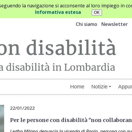
oseguendo la navigazione si acconsente al loro impiego in con
Informativa estesa
Chi siamo
Newsletter
Home
Notizie
Appun
22/01/2022
Per le persone con disabilità "non collaboran
Ledha Milano denuncia la vicenda di Paolo, persona con au