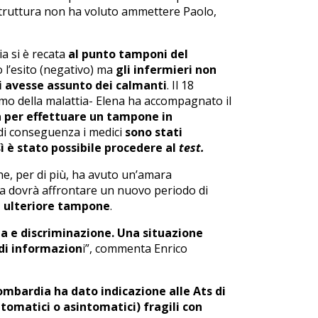
 struttura non ha voluto ammettere Paolo,
ia si è recata
al punto tamponi del
 l’esito (negativo) ma
gli infermieri non
ti avesse assunto dei calmanti
. Il 18
omo della malattia- Elena ha accompagnato il
 per effettuare un tampone in
 di conseguenza i medici
sono stati
sì è stato possibile procedere al
test.
e, per di più, ha avuto un’amara
a dovrà affrontare un nuovo periodo di
n ulteriore tampone
.
za e discriminazione. Una situazione
 di informazion
i”, commenta Enrico
mbardia ha dato indicazione alle Ats di
intomatici o asintomatici) fragili con