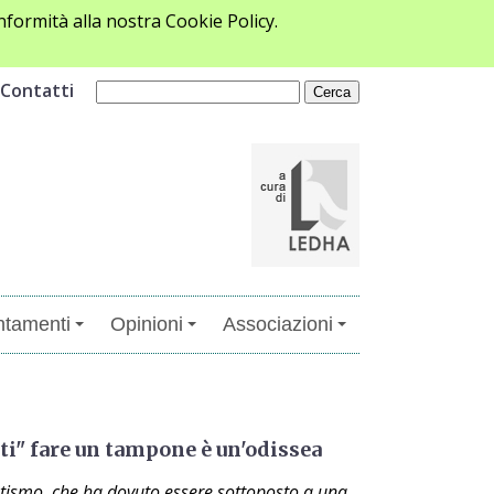
formità alla nostra Cookie Policy.
Contatti
tamenti
Opinioni
Associazioni
ti" fare un tampone è un'odissea
tismo, che ha dovuto essere sottoposto a una