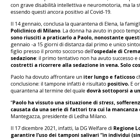
con grave disabilità intellettiva e neuromotoria, ma la
essendo questi ancora positivo al Covid-19.
Il 14 gennaio, conclusa la quarantena di Elena, la famigl
Policlinico di Milano
. La donna ha avuto in poco tempo
sono riusciti a praticarlo a Paolo, nonostante ques
gennaio -a 15 giorni di distanza dal primo e unico sint
figlio presso il pronto soccorso dell’
ospedale di Crema
sedazione
: il primo tentativo non ha avuto successo e
costretti a ricorrere alla sedazione in vena. Solo co
Paolo ha dovuto affrontare un
iter lungo e faticoso
ch
conclusione: il tampone infatti è risultato
positivo.
E or
quarantena al termine del quale
dovrà sottoporsi a u
“
Paolo ha vissuto una situazione di
stress
, sofferen
causata da una serie di fattori tra cui la mancanza
Mantegazza, presidente di Ledha Milano.
Il 17 dicembre 2021, infatti, la DG Welfare di
Regione Lo
garantire l’uso dei tamponi salivari “in individui (s