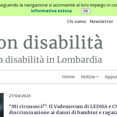
oseguendo la navigazione si acconsente al loro impiego in con
Informativa estesa
Chi siamo
Newsletter
Home
Notizie
Appun
27/04/2023
“Mi riconosci?”. Il Vademecum di LEDHA e CSI
discriminazione ai danni di bambini e ragazz