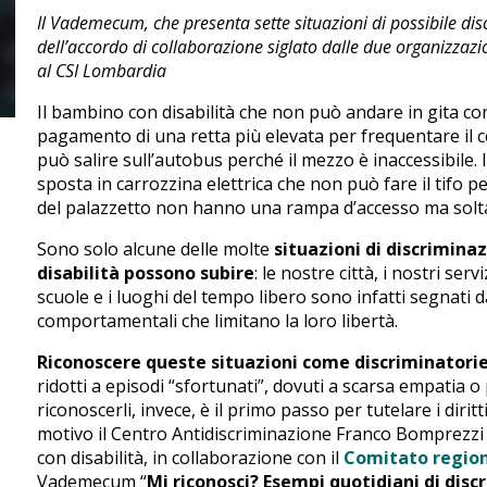
Il Vademecum, che presenta sette situazioni di possibile dis
dell’accordo di collaborazione siglato dalle due organizzazion
al CSI Lombardia
Il bambino con disabilità che non può andare in gita con 
pagamento di una retta più elevata per frequentare il 
può salire sull’autobus perché il mezzo è inaccessibile. 
sposta in carrozzina elettrica che non può fare il tifo p
del palazzetto non hanno una rampa d’accesso ma solta
Sono solo alcune delle molte
situazioni di discrimina
disabilità possono subire
: le nostre città, i nostri serv
scuole e i luoghi del tempo libero sono infatti segnati 
comportamentali che limitano la loro libertà.
Riconoscere queste situazioni come discriminatorie
ridotti a episodi “sfortunati”, dovuti a scarsa empatia o
riconoscerli, invece, è il primo passo per tutelare i dirit
motivo il Centro Antidiscriminazione Franco Bomprezzi d
con disabilità, in collaborazione con il
Comitato region
Vademecum “
Mi riconosci? Esempi quotidiani di disc