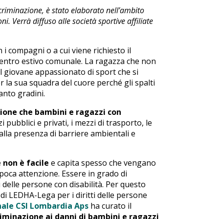
criminazione, è stato elaborato nell’ambito
i. Verrà diffuso alle società sportive affiliate
i compagni o a cui viene richiesto il
centro estivo comunale. La ragazza che non
Il giovane appassionato di sport che si
er la sua squadra del cuore perché gli spalti
nto gradini.
zione che bambini e ragazzi con
izi pubblici e privati, i mezzi di trasporto, le
dalla presenza di barriere ambientali e
 non è facile
e capita spesso che vengano
 poca attenzione. Essere in grado di
ti delle persone con disabilità. Per questo
i LEDHA-Lega per i diritti delle persone
ale CSI Lombardia Aps
ha curato il
riminazione ai danni di bambini e ragazzi