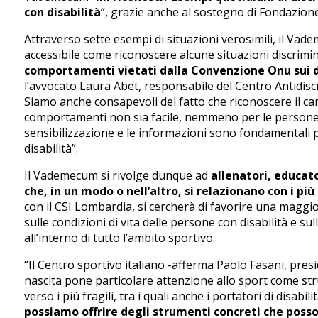
con disabilità
”, grazie anche al sostegno di Fondazione
Attraverso sette esempi di situazioni verosimili, il Va
accessibile come riconoscere alcune situazioni discrimin
comportamenti vietati dalla Convenzione Onu sui dir
l’avvocato Laura Abet, responsabile del Centro Antidi
Siamo anche consapevoli del fatto che riconoscere il car
comportamenti non sia facile, nemmeno per le persone co
sensibilizzazione e le informazioni sono fondamentali pe
disabilità”.
Il Vademecum si rivolge dunque ad
allenatori, educato
che, in un modo o nell’altro, si relazionano con i più
con il CSI Lombardia, si cercherà di favorire una magg
sulle condizioni di vita delle persone con disabilità e sul
all’interno di tutto l’ambito sportivo.
“Il Centro sportivo italiano -afferma Paolo Fasani, pres
nascita pone particolare attenzione allo sport come str
verso i più fragili, tra i quali anche i portatori di disabili
possiamo offrire degli strumenti concreti che posso