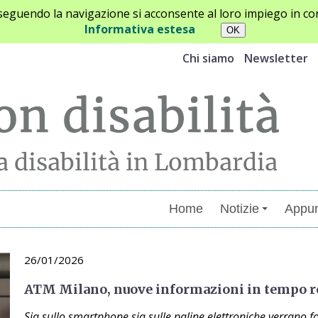
oseguendo la navigazione si acconsente al loro impiego in con
Informativa estesa
Chi siamo
Newsletter
Home
Notizie
Appun
26/01/2026
ATM Milano, nuove informazioni in tempo real
Sia sullo smartphone sia sulle paline elettroniche verrano for