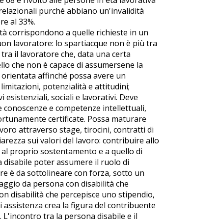
 e relazionali purché abbiano un'invalidità
ore al 33%.
tà corrispondono a quelle richieste in un
uon lavoratore: lo spartiacque non è più tra
ra il lavoratore che, data una certa
llo che non è capace di assumersene la
e orientata affinché possa avere un
imitazioni, potenzialità e attitudini;
 esistenziali, sociali e lavorativi. Deve
 conoscenze e competenze intellettuali,
portunamente certificate. Possa maturare
o attraverso stage, tirocini, contratti di
rezza sui valori del lavoro: contribuire allo
e al proprio sostentamento e a quello di
 disabile poter assumere il ruolo di
re è da sottolineare con forza, sotto un
aggio da persona con disabilità che
n disabilità che percepisce uno stipendio,
 assistenza crea la figura del contribuente
L'incontro tra la persona disabile e il