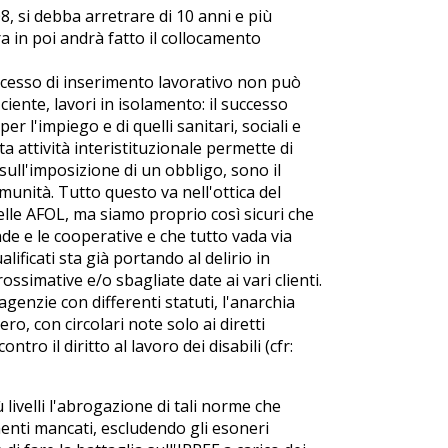
, si debba arretrare di 10 anni e più
 in poi andrà fatto il collocamento
rocesso di inserimento lavorativo non può
ciente, lavori in isolamento: il successo
er l'impiego e di quelli sanitari, sociali e
ta attività interistituzionale permette di
sull'imposizione di un obbligo, sono il
munità. Tutto questo va nell'ottica del
elle AFOL, ma siamo proprio così sicuri che
ende e le cooperative e che tutto vada via
lificati sta già portando al delirio in
ssimative e/o sbagliate date ai vari clienti.
genzie con differenti statuti, l'anarchia
ero, con circolari note solo ai diretti
ntro il diritto al lavoro dei disabili (cfr:
 livelli l'abrogazione di tali norme che
menti mancati, escludendo gli esoneri