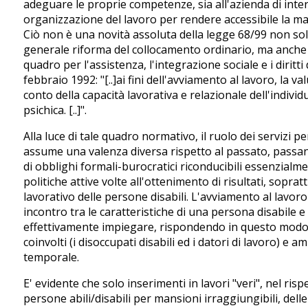
adeguare le proprie competenze, sia all'azienda di interv
organizzazione del lavoro per rendere accessibile la m
Ciò non è una novità assoluta della legge 68/99 non sol
generale riforma del collocamento ordinario, ma anche 
quadro per l'assistenza, l'integrazione sociale e i dirit
febbraio 1992: "[..]ai fini dell'avviamento al lavoro, la
conto della capacità lavorativa e relazionale dell'indivi
psichica. [..]".
Alla luce di tale quadro normativo, il ruolo dei servizi pe
assume una valenza diversa rispetto al passato, passa
di obblighi formali-burocratici riconducibili essenzialme
politiche attive volte all'ottenimento di risultati, sopra
lavorativo delle persone disabili. L'avviamento al lavor
incontro tra le caratteristiche di una persona disabile e
effettivamente impiegare, rispondendo in questo modo a
coinvolti (i disoccupati disabili ed i datori di lavoro) e 
temporale.
E' evidente che solo inserimenti in lavori "veri", nel rispe
persone abili/disabili per mansioni irraggiungibili, dell