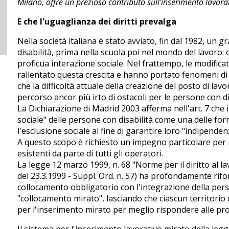
Milano, offre un prezioso contributo sull'inserimento lavorat
E che l'uguaglianza dei diritti prevalga
Nella società italiana è stato avviato, fin dal 1982, un
disabilità, prima nella scuola poi nel mondo del lavoro
proficua interazione sociale. Nel frattempo, le modific
rallentato questa crescita e hanno portato fenomeni di 
che la difficoltà attuale della creazione del posto di lavo
percorso ancor più irto di ostacoli per le persone con di
La Dichiarazione di Madrid 2003 afferma nell'art. 7 che i
sociale" delle persone con disabilità come una delle for
l'esclusione sociale al fine di garantire loro "indipenden
A questo scopo è richiesto un impegno particolare per r
esistenti da parte di tutti gli operatori.
La legge 12 marzo 1999, n. 68 "Norme per il diritto al lav
del 23.3.1999 - Suppl. Ord. n. 57) ha profondamente rifor
collocamento obbligatorio con l'integrazione della person
"collocamento mirato", lasciando che ciascun territorio d
per l'inserimento mirato per meglio rispondere alle pro
Il sistema per l'inserimento lavorativo mirato della legg