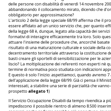
delle persone con disabilità di venerdì 14 novembre 2008
abbandonando il collocamento mirato, dicendo che d'ora
obbligatorio per approssimazione?
L'articolo 2 della legge speciale 68/99 afferma che il p
essere affidato ad un unico servizio che, per quanto effi
della legge 68 è, dunque, legato alla capacità dei servizi p
formativi di interagire efficacemente tra loro. Solo ques
attuare l'insieme delle procedure che, ancorché basate 
risultato di una maturazione culturale e sociale della co
decentramento territoriale attraverso la costituzione d
basti creare gli sportelli di sensibilizzazione per le azi
liscio? La moltiplicazione dei referenti non esperti nè qua
termine di normativa poco studiata con indicazioni appro
E questo è solo l'inizio: aspettiamoci, quando avremo 7 a
dell'applicazione della legge 68/99. Già ci pensa il Minist
interessati, a stabilire una serie di parzialità che vanno co
prospetto
allegato 1
)
Il Servizio Occupazione Disabili da tempo rivendica a più
impediscono il possibile rientro di almeno 8.500 inseri