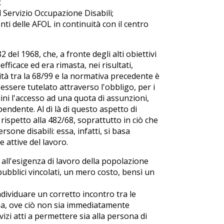
;
l Servizio Occupazione Disabili;
nti delle AFOL in continuità con il centro
el 1968, che, a fronte degli alti obiettivi
fficace ed era rimasta, nei risultati,
uità tra la 68/99 e la normativa precedente è
d essere tutelato attraverso l'obbligo, per i
dini l'accesso ad una quota di assunzioni,
endente. Al di là di questo aspetto di
spetto alla 482/68, soprattutto in ciò che
sone disabili: essa, infatti, si basa
e attive del lavoro.
 all'esigenza di lavoro della popolazione
 pubblici vincolati, un mero costo, bensì un
dividuare un corretto incontro tra le
 ma, ove ciò non sia immediatamente
vizi atti a permettere sia alla persona di