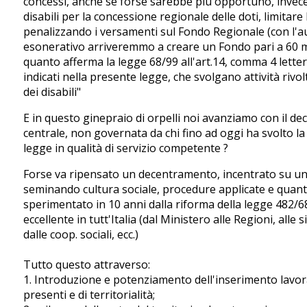
concessi, anche se forse sarebbe più opportuno, invece d
disabili per la concessione regionale delle doti, limitare
penalizzando i versamenti sul Fondo Regionale (con l'
esonerativo arriveremmo a creare un Fondo pari a 60 mili
quanto afferma la legge 68/99 all'art.14, comma 4 lettera
indicati nella presente legge, che svolgano attività rivo
dei disabili"
E in questo ginepraio di orpelli noi avanziamo con il d
centrale, non governata da chi fino ad oggi ha svolto la 
legge in qualità di servizio competente ?
Forse va ripensato un decentramento, incentrato su un
seminando cultura sociale, procedure applicate e quanto 
sperimentato in 10 anni dalla riforma della legge 482/6
eccellente in tutt'Italia (dal Ministero alle Regioni, alle
dalle coop. sociali, ecc.)
Tutto questo attraverso:
1. Introduzione e potenziamento dell'inserimento lavora
presenti e di territorialità;