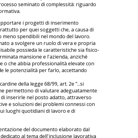
rocesso seminato di complessità: riguardo
normativa.
upportare i progetti di inserimento
oprattutto per quei soggetti che, a causa di
o meno spendibili nel mondo del lavoro.
mato a svolgere un ruolo di vera e propria
isabile possieda le caratteristiche sia fisico-
erminata mansione e l'azienda, anziché
e o che abbia professionalità elevate con
e le potenzialità per farlo, accettando
rdine della legge 68/99, art. 2e "...si
o che permettono di valutare adeguatamente
 di inserirle nel posto adatto, attraverso
itive e soluzioni dei problemi connessi con
ui luoghi quotidiani di lavoro e di
sentazione del documento elaborato dal
edicato al tema dell'inclusione lavorativa