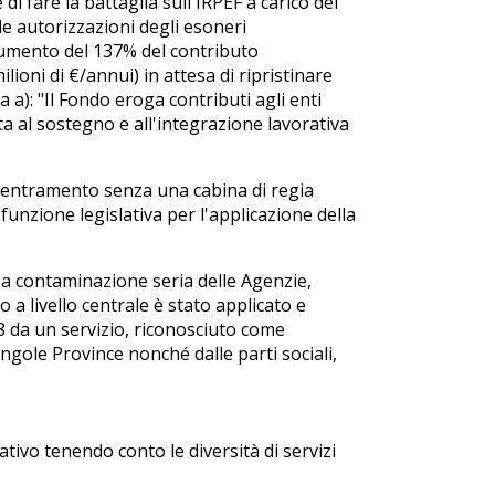
i fare la battaglia sull'IRPEF a carico dei
 le autorizzazioni degli esoneri
aumento del 137% del contributo
oni di €/annui) in attesa di ripristinare
 a): "Il Fondo eroga contributi agli enti
lta al sostegno e all'integrazione lavorativa
ecentramento senza una cabina di regia
funzione legislativa per l'applicazione della
a contaminazione seria delle Agenzie,
a livello centrale è stato applicato e
8 da un servizio, riconosciuto come
 singole Province nonché dalle parti sociali,
tivo tenendo conto le diversità di servizi