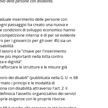
ivo delle persone con disabilità.
 graduale inserimento delle persone con
: ogni passaggio ha creato una nuova e
ate condizioni di sviluppo economico hanno
competizione interna: è di per sé evidente
ro per i giovani (o per gli over 45) sia un
sabilità
l lavoro è la "chiave per l'inserimento
me più importanti nella lotta contro
za e dignità".
afforzare le strutture e le misure già
oro dei disabili" (pubblicata nella G. U. n. 68
mato i principi e le modalità di
a con disabilità attraverso l'art. 2: il
efinisca l'assetto organizzativo dei servizi
prie esigenze con le proprie risorse.
e 68 è rivolto alle persone in età lavorativa