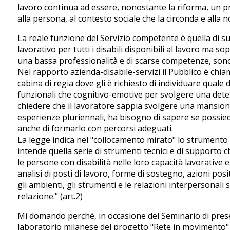
lavoro continua ad essere, nonostante la riforma, un p
alla persona, al contesto sociale che la circonda e alla 
La reale funzione del Servizio competente è quella di s
lavorativo per tutti i disabili disponibili al lavoro ma s
una bassa professionalità e di scarse competenze, son
Nel rapporto azienda-disabile-servizi il Pubblico è chia
cabina di regia dove gli è richiesto di individuare quale d
funzionali che cognitivo-emotive per svolgere una det
chiedere che il lavoratore sappia svolgere una mansion
esperienze pluriennali, ha bisogno di sapere se possied
anche di formarlo con percorsi adeguati.
La legge indica nel "collocamento mirato" lo strumento ca
intende quella serie di strumenti tecnici e di support
le persone con disabilità nelle loro capacità lavorative e
analisi di posti di lavoro, forme di sostegno, azioni pos
gli ambienti, gli strumenti e le relazioni interpersonali s
relazione." (art.2)
Mi domando perché, in occasione del Seminario di pre
laboratorio milanese del progetto "Rete in movimento" d