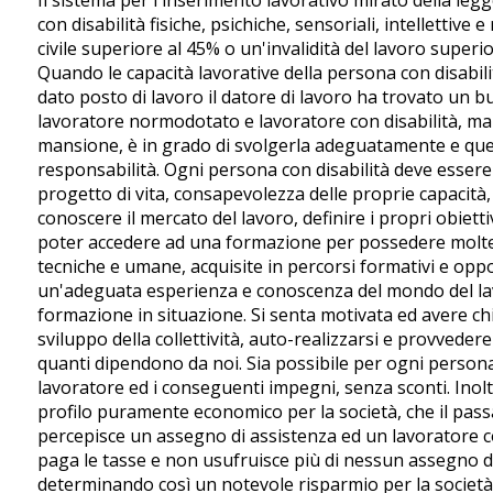
con disabilità fisiche, psichiche, sensoriali, intellettive
civile superiore al 45% o un'invalidità del lavoro superi
Quando le capacità lavorative della persona con disabili
dato posto di lavoro il datore di lavoro ha trovato un b
lavoratore normodotato e lavoratore con disabilità, ma t
mansione, è in grado di svolgerla adeguatamente e que
responsabilità. Ogni persona con disabilità deve esser
progetto di vita, consapevolezza delle proprie capacità, l
conoscere il mercato del lavoro, definire i propri obiettivi
poter accedere ad una formazione per possedere molte
tecniche e umane, acquisite in percorsi formativi e op
un'adeguata esperienza e conoscenza del mondo del lavor
formazione in situazione. Si senta motivata ed avere chia
sviluppo della collettività, auto-realizzarsi e provveder
quanti dipendono da noi. Sia possibile per ogni persona
lavoratore ed i conseguenti impegni, senza sconti. Inolt
profilo puramente economico per la società, che il pass
percepisce un assegno di assistenza ed un lavoratore co
paga le tasse e non usufruisce più di nessun assegno di
determinando così un notevole risparmio per la società. 