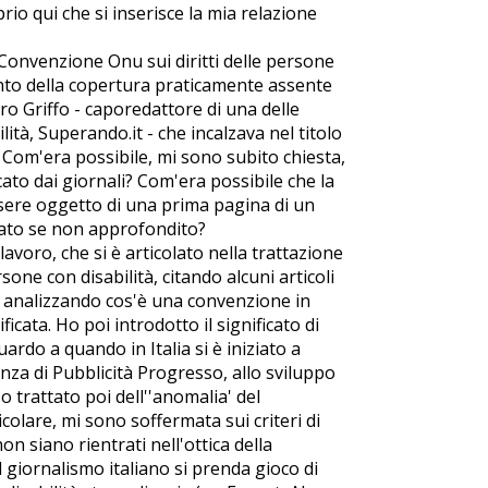
io qui che si inserisce la mia relazione
Convenzione Onu sui diritti delle persone
nto della copertura praticamente assente
ro Griffo - caporedattore di una delle
ità, Superando.it - che incalzava nel titolo
.". Com'era possibile, mi sono subito chiesta,
to dai giornali? Com'era possibile che la
sere oggetto di una prima pagina di un
nato se non approfondito?
voro, che si è articolato nella trattazione
sone con disabilità, citando alcuni articoli
e analizzando cos'è una convenzione in
cata. Ho poi introdotto il significato di
rdo a quando in Italia si è iniziato a
nza di Pubblicità Progresso, allo sviluppo
o trattato poi dell''anomalia' del
icolare, mi sono soffermata sui criteri di
on siano rientrati nell'ottica della
giornalismo italiano si prenda gioco di