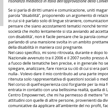
risonanza mediatica in Italia dell'approvazione della Conv
Se si parla di diritti umani e comunicazione, uniti maga
parola "disabilità", proponendo un argomento di relazion
in cui si è parlato solo di lingue straniere, comunicazi
pensare che siano accostamenti tematici nonché termin
società che molto lentamente si sta avviando ad accettar
con disabilità', non è facile pensare che la parola comun
parlando di una mansione svolta in un ambito prettame
della disabilità in maniera così pregnante.
Nel caso specifico, mi sono ritrovata, durante e dopo lo
Nazionale avvenuto tra il 2006 e il 2007 svolto presso
a fuoco delle tematiche ben precise, e in generale ho se
spiegare, analizzare, fare ricerca su ciò di cui si era p
nulla-. Volevo dare il mio contributo ad una parte imp
ritenuta solo rappresentativa di questioni sociali o medi
Nel corso di quell'esperienza così forgiante per la mia
entrata in contatto con una bellissima realtà, quella di 
Centro Empowernet, che mi ha permesso di mettere "in ci
attitudini con quelle di altre persone, provenienti da d
comunicative da applicare all'ambiente del no profit, fa