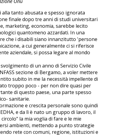
enzione Onu
ri alla tanto abusata e spesso ignorata
e finale dopo tre anni di studi universitari
one, marketing, economia, sarebbe lecito
ologici quantomeno azzardati. In una
e che i disabili siano innanzitutto 'persone
icazione, a cui generalmente ci si riferisce
nte aziendale, si possa legare al mondo
 svolgimento di un anno di Servizio Civile
 ANFASS sezione di Bergamo, a voler mettere
ntito subito in me la necessità impellente di
arlato troppo poco - per non dire quasi per
ortante di questo paese, una parte spesso
co- sanitarie.
 formazione e crescita personale sono quindi
LEDHA, e da lì è nato un gruppo di lavoro, il
rcolo" la mia voglia di fare e le mie
iversi ambienti, mettendo a punto strategie
cendo rete con comuni, regione, istituzioni e