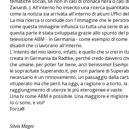
tematiche sociali, se non in casi di cronaca nera o casi di
Zanardi...). All'interno ho inserito una ricerca quantitat
come la notizia sia arrivata all'interno di alcuni Uffici del
La mia ricerca si conclude con l'immagine che le persone 
come questa immagine influisca su tutta una serie di asp
questa parte è stata sviluppata grazie allo spunto del 
televisione ABM - in Germania - come esempio di come si
disabili che ci lavorano all'interno.
L'intento del mio lavoro, infatti, è quello che si crei in 
creata in Germania da Radtke, perché credo davvero che 
che umane, per poter far bene, anzi benissimo! Esempi
le sopracitate Superando.it, per non parlare di Superabil
necessario è un rinnovamento, un passaggio dalla cart
vituperato ma che però ha oggi, a ragione o a torto, la p
raggiungimento di utenze le più eterogenee e vaste.
Una tv come ABM è possibile. Una maggiore e migliore in
Io ci sono, e voi?
Forza!!!
Silvia Magni