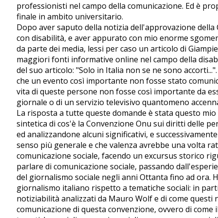
professionisti nel campo della comunicazione. Ed è propr
finale in ambito universitario.
Dopo aver saputo della notizia dell'approvazione della 
con disabilità, e aver appurato con mio enorme sgome
da parte dei media, lessi per caso un articolo di Giampie
maggiori fonti informative online nel campo della disabil
del suo articolo: "Solo in Italia non se ne sono accorti..
che un evento così importante non fosse stato comunica
vita di queste persone non fosse così importante da es
giornale o di un servizio televisivo quantomeno accen
La risposta a tutte queste domande è stata questo mio la
sintetica di cos'è la Convenzione Onu sui diritti delle per
ed analizzandone alcuni significativi, e successivament
senso più generale e che valenza avrebbe una volta ratifi
comunicazione sociale, facendo un excursus storico rigua
parlare di comunicazione sociale, passando dall'esperie
del giornalismo sociale negli anni Ottanta fino ad ora. H
giornalismo italiano rispetto a tematiche sociali: in part
notiziabilità analizzati da Mauro Wolf e di come questi n
comunicazione di questa convenzione, ovvero di come il 