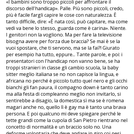
«I bambini sono troppo piccoli per affrontare il
discorso dell'handicap». Palle. Più sono piccoli, credo,
più è facile fargli capire le cose con naturalezza. È
tanto difficile, dire: «È nata così, può capitare, ma come
vedi va bene lo stesso, guarda come è carina». Niente.
I genitori non la vogliono. Ma per fare la televisione
bisogna avere per forza due braccia? Se mai è se la
vuoi spostare, che ti servono, ma se la fai?! Giurato
per esempio ha tutto, eppure... Tante parole, e poi: i
presentatori con l'handicap non vanno bene, se ha
troppi stranieri in classe gli cambio scuola, la baby
sitter meglio italiana se no non capisce la lingua, e
africana no perché è piccolo tutto quel nero e gli occhi
bianchi gli fan paura, il compagno down è tanto carino
ma alla festa di compleanno meglio non invitarlo, si
sentirebbe a disagio, la domestica sì ma se è romena
magari anche no, quello lì è gay ma è tanto una brava
persona. E poi qualcuno mi deve spiegare perché le
tette grandi come la cupola di San Pietro rientrano nel
concetto di normalità e un braccio solo no. Una
deforme volontaria che deve andare in giro coi pesi