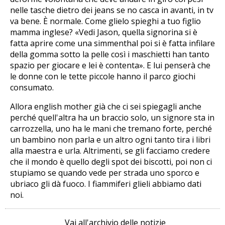
nelle tasche dietro dei jeans se no casca in avanti, in tv
va bene. È normale. Come glielo spieghi a tuo figlio
mamma inglese? «Vedi Jason, quella signorina si è
fatta aprire come una simmenthal poi si è fatta infilare
della gomma sotto la pelle così i maschietti han tanto
spazio per giocare e lei è contenta». E lui penserà che
le donne con le tette piccole hanno il parco giochi
consumato.
Allora english mother già che ci sei spiegagli anche
perché quell'altra ha un braccio solo, un signore sta in
carrozzella, uno ha le mani che tremano forte, perché
un bambino non parla e un altro ogni tanto tira i libri
alla maestra e urla. Altrimenti, se gli facciamo credere
che il mondo è quello degli spot dei biscotti, poi non ci
stupiamo se quando vede per strada uno sporco e
ubriaco gli dà fuoco. I fiammiferi glieli abbiamo dati
noi.
Vai all'archivio delle notizie