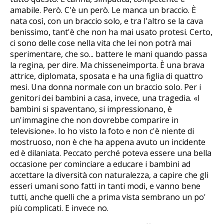
amabile. Però. C'è un però. Le manca un braccio. È
nata così, con un braccio solo, e tra l'altro se la cava
benissimo, tant'è che non ha mai usato protesi. Certo,
ci sono delle cose nella vita che lei non potrà mai
sperimentare, che so... battere le mani quando passa
la regina, per dire. Ma chisseneimporta. È una brava
attrice, diplomata, sposata e ha una figlia di quattro
mesi. Una donna normale con un braccio solo. Per i
genitori dei bambini a casa, invece, una tragedia. «I
bambini si spaventano, si impressionano, è
un'immagine che non dovrebbe comparire in
televisione». Io ho visto la foto e non c'è niente di
mostruoso, non è che ha appena avuto un incidente
ed è dilaniata. Peccato perché poteva essere una bella
occasione per cominciare a educare i bambini ad
accettare la diversità con naturalezza, a capire che gli
esseri umani sono fatti in tanti modi, e vanno bene
tutti, anche quelli che a prima vista sembrano un po'
più complicati. E invece no.