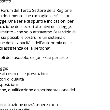
mbardia
 il Forum del Terzo Settore della Regione
 documento che raccoglie le riflessioni
gge. Una serie di spunti e indicazioni per
azione dei decreti attuativi della legge.
cumento - che solo attraverso l'esercizio di
i sia possibile costruire un sistema di
ne delle capacità e dell'autonomia delle
i assistenza della persona".
oli del fascicolo, organizzati per aree
egge;
e al costo delle prestazioni;
ori di qualità;
sposizioni;
one, qualificazione e sperimentazione del
mministrazione dovrà tenere conto
sere dei cittadini.