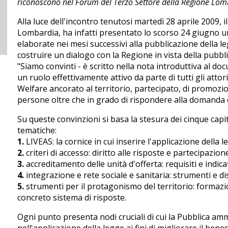
riconoscono nel Forum del Terzo Settore della Regione Lo
Alla luce dell'incontro tenutosi martedì 28 aprile 2009,
Lombardia, ha infatti presentato lo scorso 24 giugno un
elaborate nei mesi successivi alla pubblicazione della le
costruire un dialogo con la Regione in vista della pubblic
"Siamo convinti - è scritto nella nota introduttiva al do
un ruolo effettivamente attivo da parte di tutti gli attor
Welfare ancorato al territorio, partecipato, di promozio
persone oltre che in grado di rispondere alla domanda d
Su queste convinzioni si basa la stesura dei cinque capit
tematiche:
1.
LIVEAS: la cornice in cui inserire l'applicazione della l
2.
criteri di accesso: diritto alle risposte e partecipazion
3.
accreditamento delle unità d'offerta: requisiti e indicat
4.
integrazione e rete sociale e sanitaria: strumenti e di
5.
strumenti per il protagonismo del territorio: formazi
concreto sistema di risposte.
Ogni punto presenta nodi cruciali di cui la Pubblica a
nell'applicazione della legge ai fini di migliorare il benes