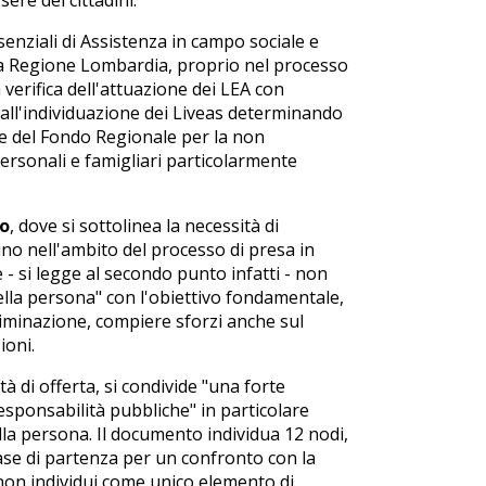
Essenziali di Assistenza in campo sociale e
e la Regione Lombardia, proprio nel processo
verifica dell'attuazione dei LEA con
 all'individuazione dei Liveas determinando
ione del Fondo Regionale per la non
personali e famigliari particolarmente
so
, dove si sottolinea la necessità di
ino nell'ambito del processo di presa in
e - si legge al secondo punto infatti - non
la persona" con l'obiettivo fondamentale,
criminazione, compiere sforzi anche sul
ioni.
tà di offerta, si condivide "una forte
responsabilità pubbliche" in particolare
ella persona. Il documento individua 12 nodi,
ase di partenza per un confronto con la
 non individui come unico elemento di