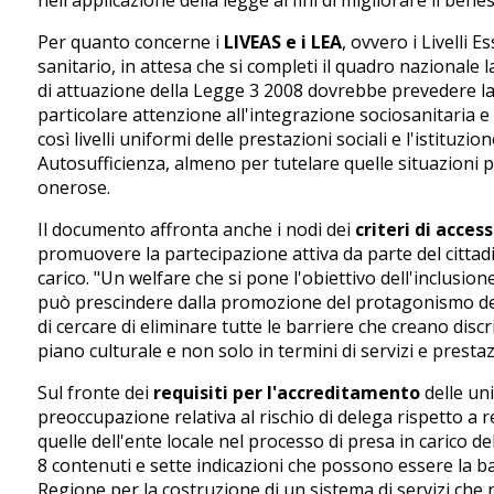
Per quanto concerne i
LIVEAS e i LEA
, ovvero i Livelli 
sanitario, in attesa che si completi il quadro nazional
di attuazione della Legge 3 2008 dovrebbe prevedere la 
particolare attenzione all'integrazione sociosanitaria e
così livelli uniformi delle prestazioni sociali e l'istituz
Autosufficienza, almeno per tutelare quelle situazioni 
onerose.
Il documento affronta anche i nodi dei
criteri di acces
promuovere la partecipazione attiva da parte del cittad
carico. "Un welfare che si pone l'obiettivo dell'inclusion
può prescindere dalla promozione del protagonismo del
di cercare di eliminare tutte le barriere che creano dis
piano culturale e non solo in termini di servizi e prestaz
Sul fronte dei
requisiti per l'accreditamento
delle uni
preoccupazione relativa al rischio di delega rispetto a 
quelle dell'ente locale nel processo di presa in carico d
8 contenuti e sette indicazioni che possono essere la b
Regione per la costruzione di un sistema di servizi che