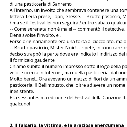
di una pasticceria di Sanremo.
All'interno, un involto che sembrava contenere una tort
lettera. Lei la prese, l'aprì, e lesse. -- Brutto pasticcio, 
/ ma se il Festival lei non seguirà / entro sabato qualcu
-- Come serenata non è male! -- commentò il detective.
Elena svolse l'involto, e...
Forse originariamente era una torta al cioccolato, ma
-- Brutto pasticcio, Mister Noir! -- ripeté, in tono canz
deciso strappò la parte dove era indicato l'indirizzo de
il formicaio gaudente.
Chiamò subito il numero impresso sotto il logo della pas
veloce ricerca in Internet, ma quella pasticceria, dal n
Molto bene!... Ora avevano un mazzo di fiori da un am
pasticceria, Il Bellimbusto, che, oltre ad avere un nom
inesistente.
E la sessantesima edizione del Festival della Canzone It
qualcuno!
2. Il falsario, la vittima, e la graziosa energumena