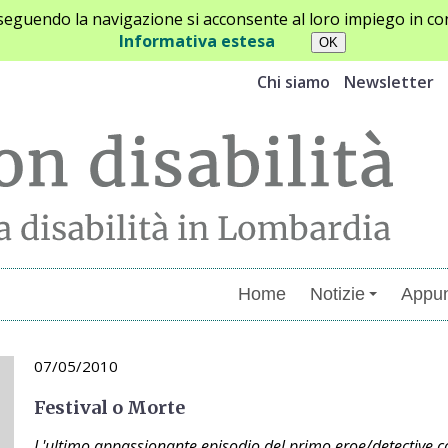
oseguendo la navigazione si acconsente al loro impiego in con
Informativa estesa
Chi siamo
Newsletter
Home
Notizie
Appun
07/05/2010
Festival o Morte
L'ultimo appassionante episodio del primo eroe/detective con