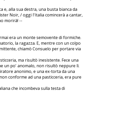
a e, alla sua destra, una busta bianca da
Mister Noir, / oggi l'Italia comincerà a cantar,
no morirà! --
 ormai era un monte semovente di formiche.
onatorio, la ragazza. E, mentre con un colpo
l mittente, chiamò Consuelo per portare via
ticceria, ma risultò inesistente. Fece una
ome un po' anomalo, non risultò neppure lì.
miratore anonimo, e una ex-torta da una
e non conforme ad una pasticceria, era pure
aliana che incombeva sulla testa di