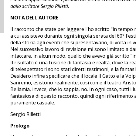
dallo scrittore Sergio Rilletti.
NOTA DELL'AUTORE
Il racconto che state per leggere l'ho scritto "in tempo 
a cui assistevo durante ogni singola serata del 60° Fes
della storia agli eventi che si presentavano, di volta in v
Nel successivo lavoro di revisione mi sono limitato a da
intaccare, in alcun modo, quello che avevo già scritto "in
Il risultato è una fusione di fantasia e realtà, dove la rea
di telespettatori sono stati diretti testimoni, e la fantasia.
Desidero infine specificare che il locale Il Gatto e la Vo
Sanremo, esistono realmente, così come il teatro Ariston
Bellamìa, invece, che io sappia, no. In ogni caso, tutti i 
fantasiosa di questo racconto, quindi ogni riferimento a
puramente casuale.
Sergio Rilletti
Prologo