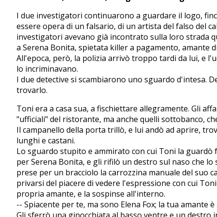
I due investigatori continuarono a guardare il logo, fi
essere opera di un falsario, di un artista del falso del c
investigatori avevano già incontrato sulla loro strada
a Serena Bonita, spietata killer a pagamento, amante di
All'epoca, però, la polizia arrivò troppo tardi da lui, e l
lo incriminavano.
I due detective si scambiarono uno sguardo d'intesa. D
trovarlo.
Toni era a casa sua, a fischiettare allegramente. Gli af
"ufficiali" del ristorante, ma anche quelli sottobanco, ch
Il campanello della porta trillò, e lui andò ad aprire, tr
lunghi e castani.
Lo sguardo stupito e ammirato con cui Toni la guardò f
per Serena Bonita, e gli rifilò un destro sul naso che lo s
prese per un bracciolo la carrozzina manuale del suo c
privarsi del piacere di vedere l'espressione con cui Ton
propria amante, e la sospinse all'interno.
-- Spiacente per te, ma sono Elena Fox; la tua amante è 
Gli sferrò una ginocchiata al basso ventre e un destro in