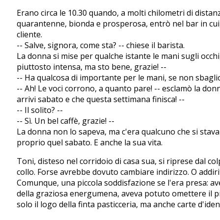
Erano circa le 10.30 quando, a molti chilometri di distanz
quarantenne, bionda e prosperosa, entrò nel bar in cui
cliente.
-- Salve, signora, come sta? -- chiese il barista.
La donna si mise per qualche istante le mani sugli occhi
piuttosto intensa, ma sto bene, grazie! --
-- Ha qualcosa di importante per le mani, se non sbaglio
-- Ah! Le voci corrono, a quanto pare! -- esclamò la don
arrivi sabato e che questa settimana finisca! --
-- Il solito? --
-- Sì. Un bel caffè, grazie! --
La donna non lo sapeva, ma c'era qualcuno che si stav
proprio quel sabato. E anche la sua vita.
Toni, disteso nel corridoio di casa sua, si riprese dal colp
collo. Forse avrebbe dovuto cambiare indirizzo. O addirit
Comunque, una piccola soddisfazione se l'era presa: 
della graziosa energumena, aveva potuto omettere il pi
solo il logo della finta pasticceria, ma anche carte d'iden