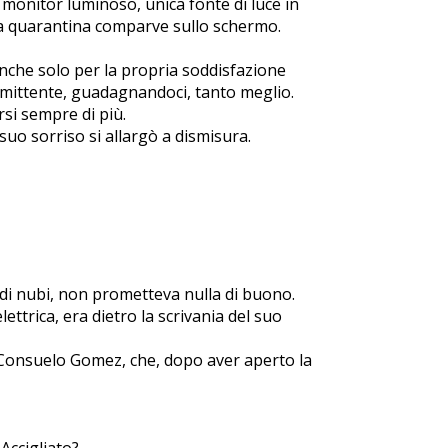
 monitor luminoso, unica fonte di luce in
ulla quarantina comparve sullo schermo.
anche solo per la propria soddisfazione
mmittente, guadagnandoci, tanto meglio.
rsi sempre di più.
suo sorriso si allargò a dismisura.
e di nubi, non prometteva nulla di buono.
ttrica, era dietro la scrivania del suo
i di Consuelo Gomez, che, dopo aver aperto la
Accigliato? --