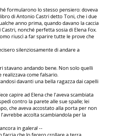
nché formularono lo stesso pensiero: doveva
alibro di Antonio Castri detto Toni, che i due
 qualche anno prima, quando davano la caccia
 Castri, nonché perfetta sosia di Elena Fox.
'uomo riuscì a far sparire tutte le prove che
ecisero silenziosamente di andare a
fari stavano andando bene. Non solo quelli
e realizzava come falsario.
ovandosi davanti una bella ragazza dai capelli
ece capire ad Elena che l'aveva scambiata
pedì contro la parete alle sue spalle; lei
apo, che aveva accostato alla porta per non
i l'avrebbe accolta scambiandola per la
ancora in galera! --
 faccia che lo fecero crollare a terra,