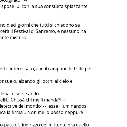
 rispose lui con la sua consueta,spiazzante
no dieci giorni che tutti si chiedono se
cerà il Festival di Sanremo, e nessuno ha
ante mistero. --
tto interessato, che il campanello trillò per
nsuelo, alzando gli occhi al cielo e
lena, e se ne andò.
li!... Chissà chi me li manda?! --
 detective del mondo! -- lesse illuminandosi
Manca la firma!... Non me lo posso neppure
suo pacco. L'indirizzo del mittente era quello