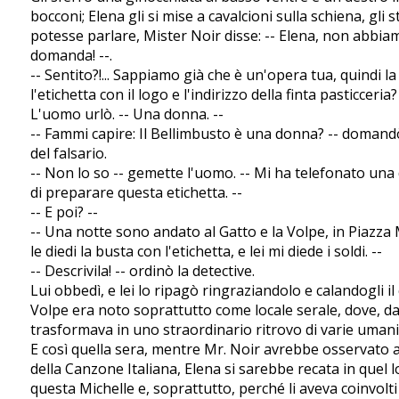
bocconi; Elena gli si mise a cavalcioni sulla schiena, gli s
potesse parlare, Mister Noir disse: -- Elena, non abbia
domanda! --.
-- Sentito?!... Sappiamo già che è un'opera tua, quindi 
l'etichetta con il logo e l'indirizzo della finta pasticceria?
L'uomo urlò. -- Una donna. --
-- Fammi capire: Il Bellimbusto è una donna? -- domandò
del falsario.
-- Non lo so -- gemette l'uomo. -- Mi ha telefonato una
di preparare questa etichetta. --
-- E poi? --
-- Una notte sono andato al Gatto e la Volpe, in Piazza 
le diedi la busta con l'etichetta, e lei mi diede i soldi. --
-- Descrivila! -- ordinò la detective.
Lui obbedì, e lei lo ripagò ringraziandolo e calandogli il c
Volpe era noto soprattutto come locale serale, dove, dal
trasformava in uno straordinario ritrovo di varie umanit
E così quella sera, mentre Mr. Noir avrebbe osservato a
della Canzone Italiana, Elena si sarebbe recata in quel l
questa Michelle e, soprattutto, perché li aveva coinvolti 