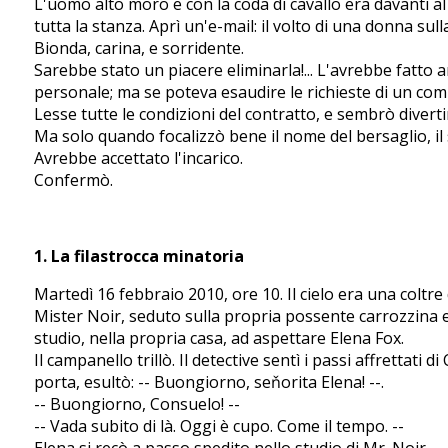
L'uomo alto moro e con la coda di cavallo era davanti al
tutta la stanza. Aprì un'e-mail: il volto di una donna s
Bionda, carina, e sorridente.
Sarebbe stato un piacere eliminarla!... L'avrebbe fatto 
personale; ma se poteva esaudire le richieste di un co
Lesse tutte le condizioni del contratto, e sembrò diverti
Ma solo quando focalizzò bene il nome del bersaglio, il 
Avrebbe accettato l'incarico.
Confermò.
1. La filastrocca minatoria
Martedì 16 febbraio 2010, ore 10. Il cielo era una coltr
Mister Noir, seduto sulla propria possente carrozzina ele
studio, nella propria casa, ad aspettare Elena Fox.
Il campanello trillò. Il detective sentì i passi affrettat
porta, esultò: -- Buongiorno, seňorita Elena! --.
-- Buongiorno, Consuelo! --
-- Vada subito di là. Oggi è cupo. Come il tempo. --
Elena si recò a passo spedito nello studio di Mr. Noir. -- 