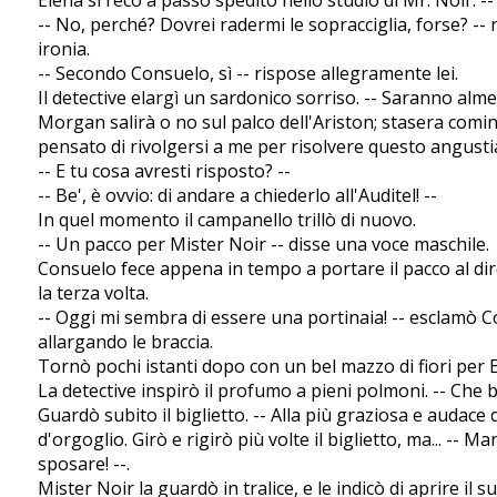
-- No, perché? Dovrei radermi le sopracciglia, forse? --
ironia.
-- Secondo Consuelo, sì -- rispose allegramente lei.
Il detective elargì un sardonico sorriso. -- Saranno alme
Morgan salirà o no sul palco dell'Ariston; stasera comin
pensato di rivolgersi a me per risolvere questo angusti
-- E tu cosa avresti risposto? --
-- Be', è ovvio: di andare a chiederlo all'Auditel! --
In quel momento il campanello trillò di nuovo.
-- Un pacco per Mister Noir -- disse una voce maschile.
Consuelo fece appena in tempo a portare il pacco al dire
la terza volta.
-- Oggi mi sembra di essere una portinaia! -- esclamò Co
allargando le braccia.
Tornò pochi istanti dopo con un bel mazzo di fiori per E
La detective inspirò il profumo a pieni polmoni. -- Che bel
Guardò subito il biglietto. -- Alla più graziosa e audace
d'orgoglio. Girò e rigirò più volte il biglietto, ma... -- 
sposare! --.
Mister Noir la guardò in tralice, e le indicò di aprire il 