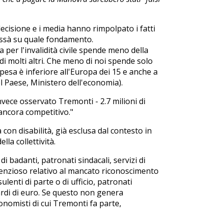
ecisione e i media hanno rimpolpato i fatti
chissà su quale fondamento.
 per l'invalidità civile spende meno della
di molti altri. Che meno di noi spende solo
 spesa è inferiore all'Europa dei 15 e anche a
l Paese, Ministero dell'economia).
invece osservato Tremonti - 2.7 milioni di
ancora competitivo."
on disabilità, già esclusa dal contesto in
lla collettività.
di badanti, patronati sindacali, servizi di
ntenzioso relativo al mancato riconoscimento
sulenti di parte o di ufficio, patronati
liardi di euro. Se questo non genera
conomisti di cui Tremonti fa parte,