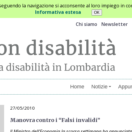
oseguendo la navigazione si acconsente al loro impiego in con
Informativa estesa
Chi siamo
Newsletter
Home
Notizie
Appun
27/05/2010
Manovra contro i “Falsi invalidi”
Il Ministro dell'Economia la scorsa settimana ha annunciato