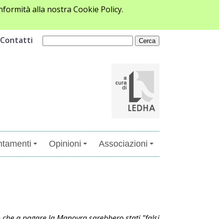
formità alla nostra Cookie Policy.
Contatti
tamenti
Opinioni
Associazioni
 che a pagare la Manovra sarebbero stati "falsi