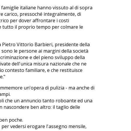
famiglie italiane hanno vissuto al di sopra
are carico, pressoché integralmente, di
trico per dover affrontare i costi
re tutto il proprio tempo per colmare le
 Pietro Vittorio Barbieri, presidente della
 sono le persone ai margini della società
iscriminazione e del pieno sviluppo della
rivate dell'unica misura nazionale che ne
o contesto familiare, e che restituisce
e."
 immemore un'opera di pulizia - ma anche di
ampi.
li che un annuncio tanto roboante ed una
ascondere ben altro: il taglio delle
a ben poche.
% per vedersi erogare l'assegno mensile,