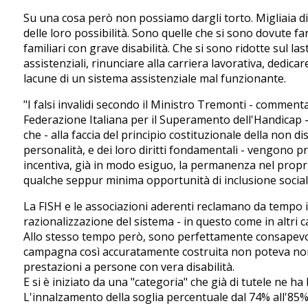
Su una cosa però non possiamo dargli torto. Migliaia di 
delle loro possibilità. Sono quelle che si sono dovute f
familiari con grave disabilità. Che si sono ridotte sul las
assistenziali, rinunciare alla carriera lavorativa, dedica
lacune di un sistema assistenziale mal funzionante.
"I falsi invalidi secondo il Ministro Tremonti - commenta
Federazione Italiana per il Superamento dell'Handicap -
che - alla faccia del principio costituzionale della non d
personalità, e dei loro diritti fondamentali - vengono p
incentiva, già in modo esiguo, la permanenza nel propri
qualche seppur minima opportunità di inclusione social
La FISH e le associazioni aderenti reclamano da tempo
razionalizzazione del sistema - in questo come in altri c
Allo stesso tempo però, sono perfettamente consapevo
campagna così accuratamente costruita non poteva non n
prestazioni a persone con vera disabilità.
E si è iniziato da una "categoria" che già di tutele ne h
L'innalzamento della soglia percentuale dal 74% all'85