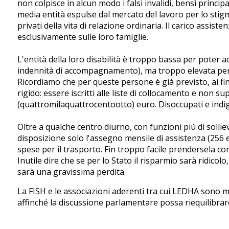
non colpisce in alcun modo i falsi invalidi, bensì princip
media entità espulse dal mercato del lavoro per lo stigm
privati della vita di relazione ordinaria. Il carico assiste
esclusivamente sulle loro famiglie.
L'entità della loro disabilità è troppo bassa per poter 
indennità di accompagnamento), ma troppo elevata per 
Ricordiamo che per queste persone è già previsto, ai fin
rigido: essere iscritti alle liste di collocamento e non 
(quattromilaquattrocentootto) euro. Disoccupati e indig
Oltre a qualche centro diurno, con funzioni più di solliev
disposizione solo l'assegno mensile di assistenza (256
spese per il trasporto. Fin troppo facile prendersela con
Inutile dire che se per lo Stato il risparmio sarà ridicolo
sarà una gravissima perdita.
La FISH e le associazioni aderenti tra cui LEDHA sono m
affinché la discussione parlamentare possa riequilibrar