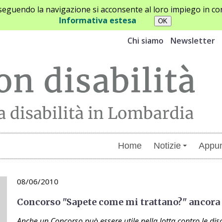
oseguendo la navigazione si acconsente al loro impiego in con
Informativa estesa
Chi siamo
Newsletter
Home
Notizie
Appun
08/06/2010
Concorso "Sapete come mi trattano?" ancora
Anche un Concorso può essere utile nella lotta contro le di