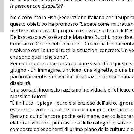
le persone con disabilità?
Ne è convinta la Fish (Federazione Italiana per il Supe
questo obiettivo ha promosso "Sapete come mi trattano?"
mettere alla prova la propria creatività, sul tema dell'es
Dello stesso avviso è anche Massimo Bucchi, noto diseg
Comitato d'Onore del Concorso. "Credo sia fondamental
risolvere con l'aiuto di tutti le situazioni concrete. Un
che sono quelli che sono".
Per contribuire a raccontare e dare visibilità a queste st
giugno - un'immagine, un video, una vignetta, o una b
particolarmente emblematici di situazioni di discrimina
disabilità.
Una sorta di inconscio razzismo individuale è l'efficac
Massimo Bucchi.
"È il rifiuto - spiega - puro e silenzioso dell'altro, ignor
essere coinvolti in qualche tipo di impegno, di solidarie
Restano quindi ancora poche settimane, per collaborare
elaborati vincitori, per ciascuna delle categorie, saran
composto da esponenti di primo piano della cultura e d