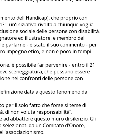
ramento dell'Handicap), che proprio con
, un'iniziativa rivolta a chiunque voglia
clusione sociale delle persone con disabilità.
natore ed illustratore, e membro del
e parlarne - è stato il suo commento - per
 vero impegno etico, e non è poco in tempi
orie, è possibile far pervenire - entro il 21
reve sceneggiatura, che possano essere
zione nei confronti delle persone con
e definizione data a questo fenomeno da
ato per il solo fatto che forse si teme di
tà, di non voluta responsabilità".
 ad abbattere questo muro di silenzio. Gli
no selezionati da un Comitato d'Onore,
ell'associazionismo.