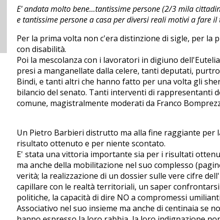
E' andata molto bene...tantissime persone (2/3 mila cittadini)
e tantissime persone a casa per diversi reali motivi a fare il t
Per la prima volta non c'era distinzione di sigle, per la p
con disabilità.
Poi la mescolanza con i lavoratori in digiuno dell'Eutelia, 
presi a manganellate dalla celere, tanti deputati, purtr
Bindi, e tanti altri che hanno fatto per una volta gli sh
bilancio del senato. Tanti interventi di rappresentanti de
comune, magistralmente moderati da Franco Bomprezz
Un Pietro Barbieri distrutto ma alla fine raggiante per l
risultato ottenuto e per niente scontato.
E' stata una vittoria importante sia per i risultati otten
ma anche della mobilitazione nel suo complesso (pagine 
verità; la realizzazione di un dossier sulle vere cifre dell'
capillare con le realtà territoriali, un saper confrontars
politiche, la capacità di dire NO a compromessi umilianti
Associativo nel suo insieme ma anche di centinaia se no
hanno espresso la loro rabbia, la loro indignazione no