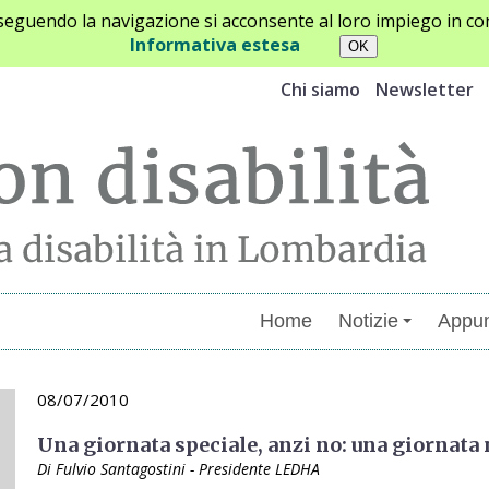
oseguendo la navigazione si acconsente al loro impiego in con
Informativa estesa
Chi siamo
Newsletter
Home
Notizie
Appun
08/07/2010
Una giornata speciale, anzi no: una giornata
Di Fulvio Santagostini - Presidente LEDHA