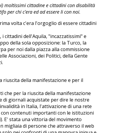
 moltissimi cittadine e cittadini con disabilità
ifo per chi c'era ed ad essere li con noi.
rima volta c'era l'orgoglio di essere cittadini
i cittadini dell'Aquila, "incazzatissimi" e
oppo della sola opposizione: la Turco, la
erpa per noi dalla piazza alla commissione
lle Associazioni, dei Politici, della Gente
i.
a riuscita della manifestazione e per il
uti che per la riuscita della manifestazione
di giornali acquistate per dire le nostre
invalidità in Italia, l'attivazione di una rete
i con contenuti importanti con le istituzioni
). E' stata una vittoria del movimento
n migliaia di persone che attraverso il web
n solo nei confronti di una manovra iniqua e