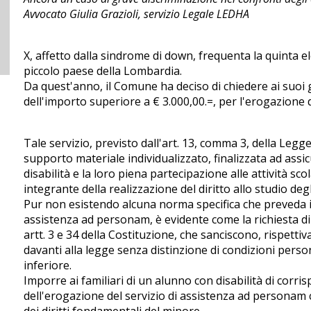
Avvocato Giulia Grazioli, servizio Legale LEDHA
X, affetto dalla sindrome di down, frequenta la quinta 
piccolo paese della Lombardia.
Da quest'anno, il Comune ha deciso di chiedere ai suoi
dell'importo superiore a € 3.000,00.=, per l'erogazione 
Tale servizio, previsto dall'art. 13, comma 3, della Legge
supporto materiale individualizzato, finalizzata ad assi
disabilità e la loro piena partecipazione alle attività sc
integrante della realizzazione del diritto allo studio degl
Pur non esistendo alcuna norma specifica che preveda il d
assistenza ad personam, è evidente come la richiesta di
artt. 3 e 34 della Costituzione, che sanciscono, rispettiva
davanti alla legge senza distinzione di condizioni persona
inferiore.
Imporre ai familiari di un alunno con disabilità di corr
dell'erogazione del servizio di assistenza ad personam 
dei diritti fondamentali del minore.