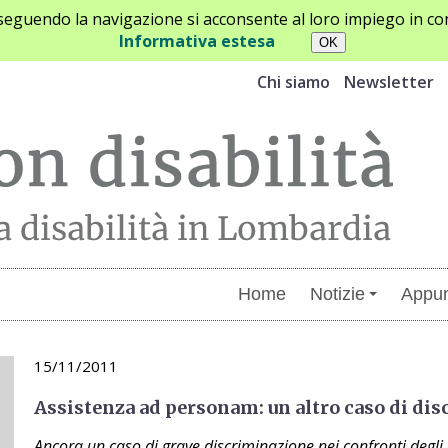
oseguendo la navigazione si acconsente al loro impiego in con
Informativa estesa
Chi siamo
Newsletter
Home
Notizie
Appun
15/11/2011
Assistenza ad personam: un altro caso di di
Ancora un caso di grave discriminazione nei confronti degli 