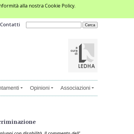
formità alla nostra Cookie Policy.
Contatti
tamenti
Opinioni
Associazioni
scriminazione
alunni con disabilità. Il commento dell'