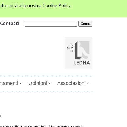
formità alla nostra Cookie Policy.
Contatti
tamenti
Opinioni
Associazioni
o
rme sulla revisione dell’ISEE prevista nella