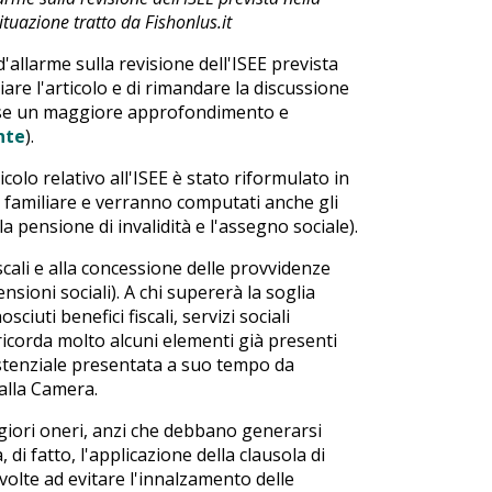
tuazione tratto da Fishonlus.it
allarme sulla revisione dell'ISEE prevista
iare l'articolo e di rimandare la discussione
sse un maggiore approfondimento e
nte
).
icolo relativo all'ISEE è stato riformulato in
 familiare e verranno computati anche gli
 pensione di invalidità e l'assegno sociale).
scali e alla concessione delle provvidenze
pensioni sociali). A chi supererà la soglia
iuti benefici fiscali, servizi sociali
 ricorda molto alcuni elementi già presenti
sistenziale presentata a suo tempo da
 alla Camera.
iori oneri, anzi che debbano generarsi
, di fatto, l'applicazione della clausola di
i volte ad evitare l'innalzamento delle