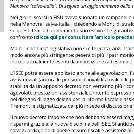
Manovra “salva-Italia". Di seguito un aggiornamento della si
Nei giorni scorsi la FISH aveva suonato un campanello d'
nella Manovra "salva-Italia", chiedendo a Monti di stralc
su questi temi ad un momento successivo che garanti
confronto (
clicca qui per consultare 'articolo precde
Ma la "macchina" legislativa non si è fermata, anzi. L'art
modo ancora più stringente: peserà di più il patrimonio
introiti attualmente esenti da imposizione (ad esempio la
L'ISEE potrà essere applicato anche alle agevolazioni fi
assistenziali (ancora le pensioni di invalidità civile e le 
stabilita da un apposito decreto non verranno più riconosc
agevolati, prestazioni assistenziali. L'intento espresso
nel disegno di legge delega per la riforma fiscale e as
Tremonti e stigmatizzata dai più in sede di discussione
Il nuovo decreto impone che non debbano esserci magg
risparmi grazie alla nuova disciplina dell'ISEE. Si anticipa
salvaguardia, cioè di quelle misure fiscali e assistenzial