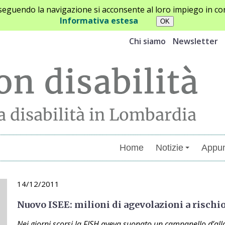
oseguendo la navigazione si acconsente al loro impiego in con
Informativa estesa
Chi siamo
Newsletter
Home
Notizie
Appun
14/12/2011
Nuovo ISEE: milioni di agevolazioni a rischi
Nei giorni scorsi la FISH aveva suonato un campanello d’alla