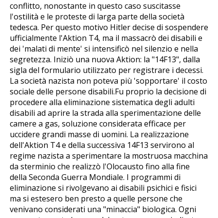
conflitto, nonostante in questo caso suscitasse
l'ostilità e le proteste di larga parte della società
tedesca. Per questo motivo Hitler decise di sospendere
ufficialmente l'Aktion T4, ma il massacrò dei disabili e
dei 'malati di mente' si intensificò nel silenzio e nella
segretezza. Iniziò una nuova Aktion: la "14F13", dalla
sigla del formulario utilizzato per registrare i decessi.
La società nazista non poteva più 'sopportare' il costo
sociale delle persone disabili.Fu proprio la decisione di
procedere alla eliminazione sistematica degli adulti
disabili ad aprire la strada alla sperimentazione delle
camere a gas, soluzione considerata efficace per
uccidere grandi masse di uomini. La realizzazione
dell'Aktion T4 e della successiva 14F13 servirono al
regime nazista a sperimentare la mostruosa macchina
da sterminio che realizzò l'Olocausto fino alla fine
della Seconda Guerra Mondiale. I programmi di
eliminazione si rivolgevano ai disabili psichici e fisici
ma si estesero ben presto a quelle persone che
venivano considerati una "minaccia" biologica. Ogni