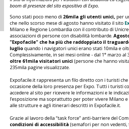
boom di presenze del sito espositivo di Expo.
Sono stati poco meno di
26mila gli utenti unici,
per un
che nello scorso mese di agosto hanno visitato il sito
Ex
Milano e Regione Lombardia con il contributo di Unicred
associazioni di persone con disabilità lombarde.
Agosto
"Expofacile" che ha più che raddoppiato il traguar
luglio
quando i navigatori unici erano stati 10mila e olt
Complessivamente, in sei mesi online - dal 1° marzo al 3
oltre 61mila visitatori unici
(persone che hanno visitat
235mila pagine visualizzate.
Expofacile.it rappresenta un filo diretto con i turisti c
occasione della loro presenza per Expo. Tutti i turisti c
accedere al sito per ricevere le informazioni e le indica
l’esposizione ma soprattutto per poter vivere Milano 
alle strutture e agli itinerari descritti in Expofacile.it.
Grazie al lavoro della “task force” anti-barriere del C
condizioni di accessibilità
(semafori per non vedenti, fe