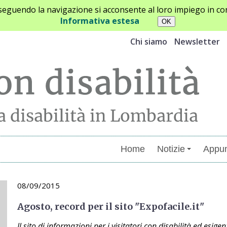
oseguendo la navigazione si acconsente al loro impiego in con
Informativa estesa
Chi siamo
Newsletter
Home
Notizie
Appun
08/09/2015
Agosto, record per il sito "Expofacile.it"
Il sito di informazioni per i visitatori con disabilità ed esige