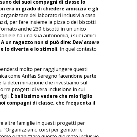
ssuno dei suoi compagni di classe lo
n era in grado di chiedere amicizia e gli
 organizzare dei laboratori inclusivi a casa
zi, per fare insieme la pizza o dei biscotti.
sfornato anche 230 biscotti in un unico
aniele ha una sua autonomia, i suoi amici
.
A un ragazzo non si può dire:
Devi essere
e lo diverta e lo stimoli
. In quel contesto
 spendersi molto per raggiungere questi
canica come Anffas Seregno facendone parte
a e la determinazione che investiamo sul
rre progetti di vera inclusione in cui
igli.
È bellissimo vedere che mio figlio
suoi compagni di classe, che frequenta il
e altre famiglie in questi progetti per
. “Organizziamo corsi per genitori e
come organizzare queste giornate inclusive