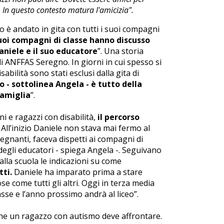
o. In questo contesto matura l'amicizia".
o è andato in gita con tutti i suoi compagni
suoi compagni di classe hanno discusso
aniele e il suo educatore
”. Una storia
i ANFFAS Seregno. In giorni in cui spesso si
sabilità sono stati esclusi dalla gita di
to - sottolinea Angela - è tutto della
famiglia
”.
i e ragazzi con disabilità,
il percorso
All’inizio Daniele non stava mai fermo al
segnanti, faceva dispetti ai compagni di
 degli educatori - spiega Angela -. Seguivano
 alla scuola le indicazioni su come
tti.
Daniele ha imparato prima a stare
se come tutti gli altri. Oggi in terza media
sse e l’anno prossimo andrà al liceo”.
che un ragazzo con autismo deve affrontare.