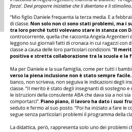
forza'. Devi proporre iniziative che li divertano e li stimolin
“Mio figlio Daniele frequenta la terza media. E a febbrai
di classe.
Non solo non ci sono stati problemi, ma i 
tra loro perché tutti volevano stare in stanza con D
controcorrente, quella che racconta Angela Argentieri d
leggono sui giornali fatti di cronaca in cui ragazzi con di
classe a causa delle loro particolari condizioni. “
Il meri
positiva e stretta collaborazione tra la scuola e la 
Ma per Daniele e la sua famiglia, come per tutti i bambin
verso la piena inclusione non è stato sempre facile.
banco, non scriveva, non seguiva le indicazioni degli in
classe. “Il merito è stato degli insegnanti di sostegno e
le istruzioni della consulente ABA che dava sia a noi sia
comportarci”.
Piano piano, il lavoro ha dato i suoi fru
seduto e fermo al suo posto. “Poi ha iniziato a fare le co
segue senza particolari problemi il programma della cla
La didattica, però, rappresenta solo uno dei problemi 