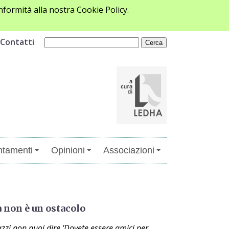
formità alla nostra Cookie Policy.
Contatti
tamenti
Opinioni
Associazioni
tà non è un ostacolo
azzi non puoi dire 'Dovete essere amici per