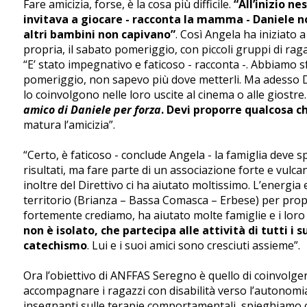
Fare amicizia, forse, è la cosa più difficile.
“All’inizio ne
invitava a giocare - racconta la mamma - Daniele no
altri bambini non capivano”
. Così Angela ha iniziato a
propria, il sabato pomeriggio, con piccoli gruppi di ragaz
“E’ stato impegnativo e faticoso - racconta -. Abbiamo 
pomeriggio, non sapevo più dove metterli. Ma adesso D
lo coinvolgono nelle loro uscite al cinema o alle giostre
amico di Daniele per forza
. Devi proporre qualcosa ch
matura l’amicizia”.
“Certo, è faticoso - conclude Angela - la famiglia deve
risultati, ma fare parte di un associazione forte e vul
inoltre del Direttivo ci ha aiutato moltissimo. L’energi
territorio (Brianza – Bassa Comasca – Erbese) per propo
fortemente crediamo, ha aiutato molte famiglie e i loro f
non è isolato, che partecipa alle attività di tutti i 
catechismo
. Lui e i suoi amici sono cresciuti assieme”.
Ora l’obiettivo di ANFFAS Seregno è quello di coinvolger
accompagnare i ragazzi con disabilità verso l’autonomia
insegnanti sulle terapie comportamentali, spieghiamo 