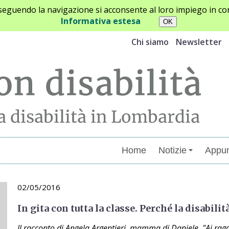
oseguendo la navigazione si acconsente al loro impiego in con
Informativa estesa
Chi siamo
Newsletter
Home
Notizie
Appun
02/05/2016
In gita con tutta la classe. Perché la disabili
Il racconto di Angela Argentieri, mamma di Daniele. "Ai rag