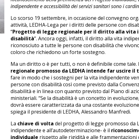
indipendente e accessibilità dei servizi sanitari sono i cardi
Lo scorso 19 settembre, in occasione del convegno orga
attività, LEDHA-Lega per i diritti delle persone con dis
“
Progetto di legge regionale per il diritto alla vit
disabilità
”. Ancora oggi, infatti, il diritto alla vita i
riconosciuto a tutte le persone con disabilità che vivo
coloro che richiedono un forte sostegno.
Ma un diritto o è per tutti, o non è definibile come tale
regionale promosso da LEDHA intende far uscire il 
fare in modo che i sostegni per la vita indipendente ven
persone con disabilità così come previsto dalla Convenz
disabilità e in linea con quanto previsto dal Piano di az
ministeriali. “Se la disabilità è un concetto in evoluzione
dovrà essere caratterizzata da una costante evoluzione 
spiega il presidente di LEDHA, Alessandro Manfredi.
La
chiave di volta
del progetto di legge promosso da LEDH
indipendente e all’autodeterminazione- è il
riconoscim
individuale
rispetto alle rigidità e alle frammentazioni c