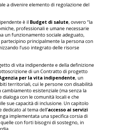
uale a divenire elemento di regolazione del
dipendente è il
Budget di salute
, ovvero “la
onomiche, professionali e umane necessarie
ona un funzionamento sociale adeguato,
 partecipino principalmente la persona con
imizzando l’uso integrato delle risorse
etto di vita indipendente e della definizione
sottoscrizione di un Contratto di progetto
’Agenzia per la vita indipendente
, un
ti territoriali, cui le persone con disabilità
n cambiamento esistenziale (ma senza la
 dialoga con le comunità locali e che
sulle sue capacità di inclusione. Un capitolo
 dedicato al tema dell’
accesso ai servizi
venga implementata una specifica corsia di
 quelle con forti bisogni di sostegno, in
rdia.