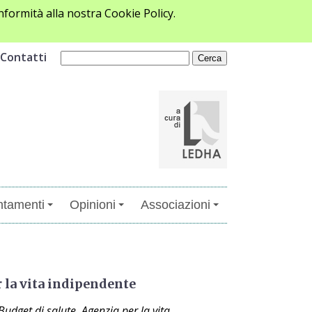
formità alla nostra Cookie Policy.
Contatti
tamenti
Opinioni
Associazioni
 la vita indipendente
udget di salute, Agenzia per la vita