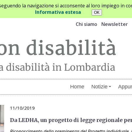
oseguendo la navigazione si acconsente al loro impiego in con
Informativa estesa
Chi siamo
Newsletter
Home
Notizie
Appun
11/10/2019
Da LEDHA, un progetto di legge regionale per
Riconoscimento della preminenza del Progetto individuale, B