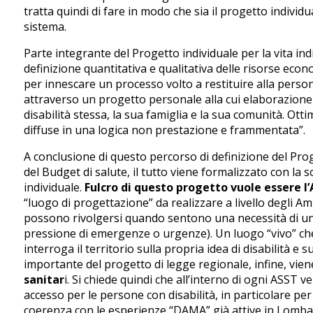
tratta quindi di fare in modo che sia il progetto individ
sistema.
Parte integrante del Progetto individuale per la vita in
definizione quantitativa e qualitativa delle risorse ec
per innescare un processo volto a restituire alla pers
attraverso un progetto personale alla cui elaborazione
disabilità stessa, la sua famiglia e la sua comunità. Ott
diffuse in una logica non prestazione e frammentata”.
A conclusione di questo percorso di definizione del Prog
del Budget di salute, il tutto viene formalizzato con la 
individuale.
Fulcro di questo progetto vuole essere l
“luogo di progettazione” da realizzare a livello degli Ambi
possono rivolgersi quando sentono una necessità di u
pressione di emergenze o urgenze). Un luogo “vivo” che
interroga il territorio sulla propria idea di disabilità e 
importante del progetto di legge regionale, infine, viene
sanitar
i. Si chiede quindi che all’interno di ogni ASST 
accesso per le persone con disabilità, in particolare per
coerenza con le esperienze “DAMA” già attive in Lomba