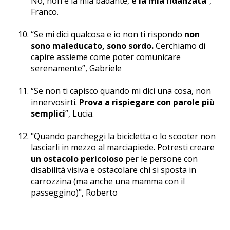
No, non è la mia badante,
è la mia fidanzata
”,
Franco.
“Se mi dici qualcosa e io non ti rispondo
non
sono maleducato, sono sordo.
Cerchiamo di
capire assieme come poter comunicare
serenamente”, Gabriele
“Se non ti capisco quando mi dici una cosa, non
innervosirti.
Prova a rispiegare con parole più
semplici
”, Lucia.
"Quando parcheggi la bicicletta o lo scooter non
lasciarli in mezzo al marciapiede. Potresti creare
un ostacolo pericoloso
per le persone con
disabilità visiva e ostacolare chi si sposta in
carrozzina (ma anche una mamma con il
passeggino)", Roberto