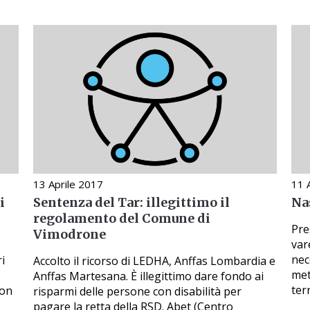
13 Aprile 2017
11 
i
Sentenza del Tar: illegittimo il
Na
regolamento del Comune di
Pre
Vimodrone
var
nec
ri
Accolto il ricorso di LEDHA, Anffas Lombardia e
met
Anffas Martesana. È illegittimo dare fondo ai
ter
con
risparmi delle persone con disabilità per
pagare la retta della RSD. Abet (Centro