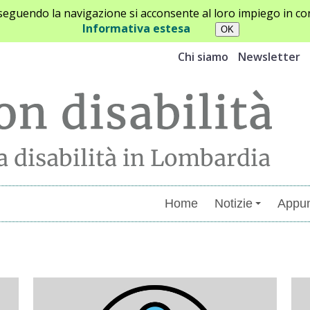
oseguendo la navigazione si acconsente al loro impiego in con
Informativa estesa
Chi siamo
Newsletter
Home
Notizie
Appun