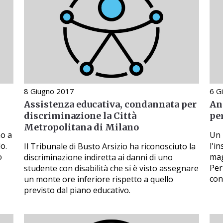
8 Giugno 2017
6 G
Assistenza educativa, condannata per
An
discriminazione la Città
pe
Metropolitana di Milano
no a
Un 
o.
l'i
Il Tribunale di Busto Arsizio ha riconosciuto la
o
mag
discriminazione indiretta ai danni di uno
Per
studente con disabilità che si è visto assegnare
con
un monte ore inferiore rispetto a quello
previsto dal piano educativo.