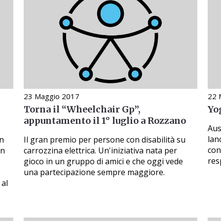
23 Maggio 2017
22 
Torna il “Wheelchair Gp”,
Yog
appuntamento il 1° luglio a Rozzano
Aus
lan
on
Il gran premio per persone con disabilità su
con
on
carrozzina elettrica. Un'iniziativa nata per
res
gioco in un gruppo di amici e che oggi vede
una partecipazione sempre maggiore.
 al