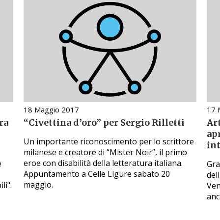
18 Maggio 2017
17 
ra
“Civettina d’oro” per Sergio Rilletti
Art
ap
Un importante riconoscimento per lo scrittore
int
milanese e creatore di “Mister Noir”, il primo
eroe con disabilità della letteratura italiana.
e
Gra
Appuntamento a Celle Ligure sabato 20
del
maggio.
li".
Ven
anc