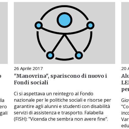
26 Aprile 2017
20 
o
"Manovrina", spariscono di nuovo i
Alu
Fondi sociali
LE
pe
Ci si aspettava un reintegro al Fondo
nazionale per le politiche sociali e risorse per
lla
Gio
garantire agli alunni e studenti con disabilità
mero
"Con
servizi di assistenza e trasporto. Falabella
gali
inc
(FISH): "Vicenda che sembra non avere fine".
Var
edu