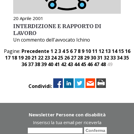
20 Aprile 2001
INTERDIZIONE E RAPPORTO DI
LAVORO
Un commento dell'avvocato Ichino
Pagine:
Precedente
1
2
3
4
5
6
7
8
9
10
11
12
13
14
15
16
17
18
19
20
21
22
23
24
25
26
27
28
29
30
31
32
33
34
35
36
37
38
39
40
41
42
43
44
45
46
47
48
49
Condividi:
Newsletter Persone con disabilità
Inserisci la tua email per riceverla