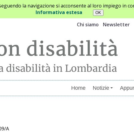
oseguendo la navigazione si acconsente al loro impiego in con
Informativa estesa
Chi siamo
Newsletter
Home
Notizie
Appun
menti
09/A