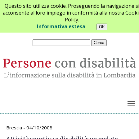
Questo sito utilizza cookie. Proseguendo la navigazione s
acconsente al loro impiego in conformità alla nostra Cooki
Policy.
Chi siamo
Newsletter
Contatti
Informativa estesa
T
Archivio appuntamenti
Brescia - 04/10/2008
Attività sportiva e disabilità: un update