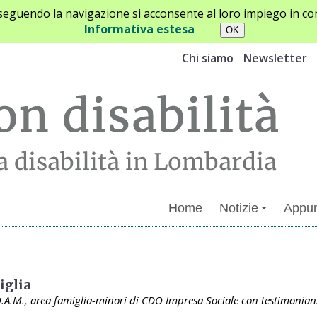
oseguendo la navigazione si acconsente al loro impiego in con
Informativa estesa
Chi siamo
Newsletter
Home
Notizie
Appun
menti
miglia
.A.M., area famiglia-minori di CDO Impresa Sociale con testimonianze