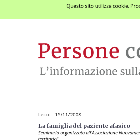
Questo sito utilizza cookie. Pr
Archivio appunta
Lecco - 15/11/2008
La famiglia del paziente afasico
Seminario organizzato all'Associazione Nuovamente 
territorio".