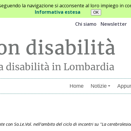
oseguendo la navigazione si acconsente al loro impiego in con
Informativa estesa
Chi siamo
Newsletter
Home
Notizie
Appun
menti
con So.Le.Vol. nell'ambito del ciclo di incontri su "La cerebrolesion