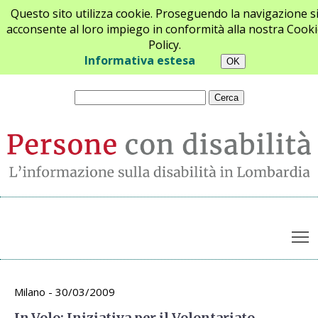
Questo sito utilizza cookie. Proseguendo la navigazione s
acconsente al loro impiego in conformità alla nostra Cooki
Policy.
Chi siamo
Newsletter
Contatti
Informativa estesa
T
Archivio appuntamenti
Milano - 30/03/2009
In.Volo: Iniziativa per il Volontariato