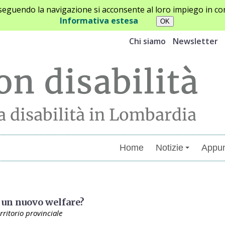
oseguendo la navigazione si acconsente al loro impiego in con
Informativa estesa
Chi siamo
Newsletter
Home
Notizie
Appun
menti
o un nuovo welfare?
rritorio provinciale