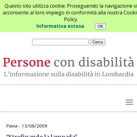
Questo sito utilizza cookie. Proseguendo la navigazione s
acconsente al loro impiego in conformità alla nostra Cooki
Policy.
Chi siamo
Newsletter
Contatti
Informativa estesa
T
Archivio appuntamenti
Pavia - 13/06/2009
"Strofinando la lampada"