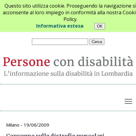
Questo sito utilizza cookie. Proseguendo la navigazione s
acconsente al loro impiego in conformità alla nostra Cooki
Policy.
Chi siamo
Newsletter
Contatti
Informativa estesa
T
Archivio appuntamenti
Milano - 19/06/2009
Convegno sulle distrofie muscolari