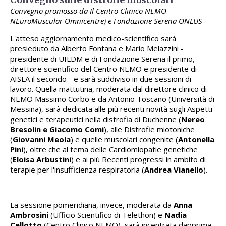
Convegno promosso da Il Centro Clinico NEMO
NEuroMuscular Omnicentre) e Fondazione Serena ONLUS
L'atteso aggiornamento medico-scientifico sarà
presieduto da Alberto Fontana e Mario Melazzini -
presidente di UILDM e di Fondazione Serena il primo,
direttore scientifico del Centro NEMO e presidente di
AISLA il secondo - e sarà suddiviso in due sessioni di
lavoro. Quella mattutina, moderata dal direttore clinico di
NEMO Massimo Corbo e da Antonio Toscano (Università di
Messina), sarà dedicata alle più recenti novità sugli Aspetti
genetici e terapeutici nella distrofia di Duchenne (
Nereo
Bresolin e Giacomo Comi
), alle Distrofie miotoniche
(
Giovanni Meola
) e quelle muscolari congenite (
Antonella
Pini
), oltre che al tema delle Cardiomiopatie genetiche
(
Eloisa Arbustini
) e ai più Recenti progressi in ambito di
terapie per l'insufficienza respiratoria (
Andrea Vianello
).
La sessione pomeridiana, invece, moderata da
Anna
Ambrosini
(Ufficio Scientifico di Telethon) e
Nadia
Cellotto
(Centro Clinico NEMO), sarà incentrata dapprima