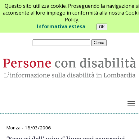
Questo sito utilizza cookie. Proseguendo la navigazione s
acconsente al loro impiego in conformità alla nostra Cooki
Policy.
Chi siamo
Newsletter
Contatti
Informativa estesa
T
Archivio appuntamenti
Monza - 18/03/2006
"Scenari dell'anima" linguaggi espressivi,