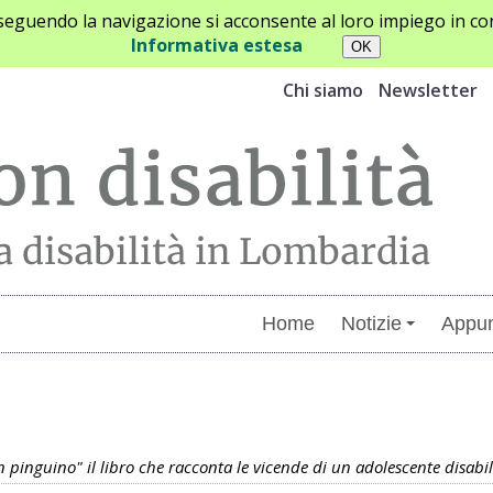
oseguendo la navigazione si acconsente al loro impiego in con
Informativa estesa
Chi siamo
Newsletter
Home
Notizie
Appun
menti
un pinguino" il libro che racconta le vicende di un adolescente disab