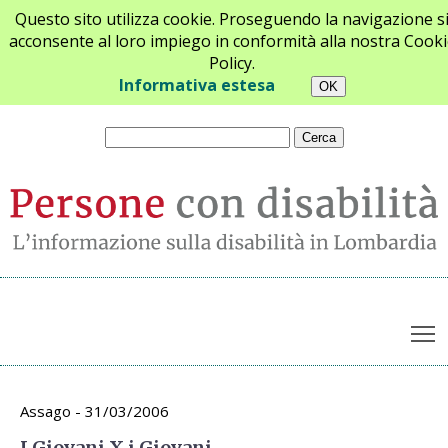
Questo sito utilizza cookie. Proseguendo la navigazione s
acconsente al loro impiego in conformità alla nostra Cooki
Policy.
Chi siamo
Newsletter
Contatti
Informativa estesa
T
Archivio appuntamenti
Assago - 31/03/2006
I Giovani X i Giovani