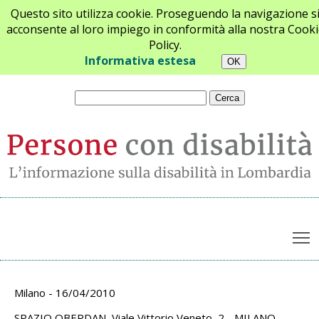
Questo sito utilizza cookie. Proseguendo la navigazione s
acconsente al loro impiego in conformità alla nostra Cooki
Policy.
Chi siamo
Newsletter
Contatti
Informativa estesa
T
Archivio appuntamenti
Milano - 16/04/2010
SPAZIO OBERDAN, Viale Vittorio Veneto, 2 - MILANO -