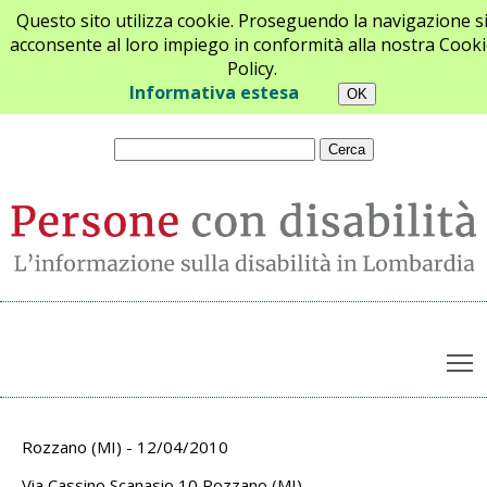
Questo sito utilizza cookie. Proseguendo la navigazione s
acconsente al loro impiego in conformità alla nostra Cooki
Policy.
Chi siamo
Newsletter
Contatti
Informativa estesa
T
Archivio appuntamenti
Rozzano (MI) - 12/04/2010
Via Cassino Scanasio 10 Rozzano (MI)