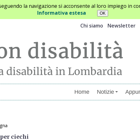
oseguendo la navigazione si acconsente al loro impiego in con
Informativa estesa
Chi siamo
Newsletter
Home
Notizie
Appun
menti
ogna
per ciechi