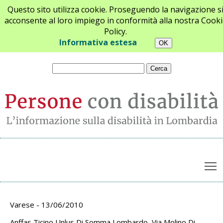
Questo sito utilizza cookie. Proseguendo la navigazione s
acconsente al loro impiego in conformità alla nostra Cooki
Policy.
Chi siamo
Newsletter
Contatti
Informativa estesa
T
Archivio appuntamenti
Varese - 13/06/2010
Anffas Ticino Unlus Di Somma Lombardo, Via Molino Di