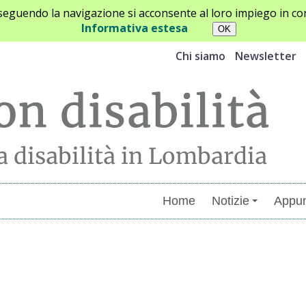
oseguendo la navigazione si acconsente al loro impiego in con
Informativa estesa
Chi siamo
Newsletter
Home
Notizie
Appun
menti