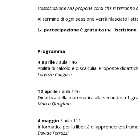
L'associazione AID propone corsi che si terranno d
Al termine di ogni sessione verrà rilasciato l'at
La
partecipazione
è
gratuita
ma l'
iscrizione
Programma
4 aprile
/ aula 146
Abilità di calcolo e discalculia. Proposte didatti
Lorenzo Caligaris
12 aprile
/ aula 146
Didattica della matematica alla secondaria 1 gr
Marco Quaglino
4 maggio
/ aula 111
Informatica per la libertà di apprendere: strume
Davide Ferrazzi