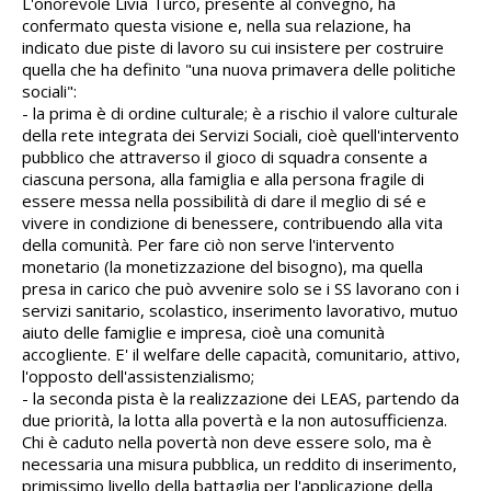
L'onorevole Livia Turco, presente al convegno, ha
confermato questa visione e, nella sua relazione, ha
indicato due piste di lavoro su cui insistere per costruire
quella che ha definito "una nuova primavera delle politiche
sociali":
- la prima è di ordine culturale; è a rischio il valore culturale
della rete integrata dei Servizi Sociali, cioè quell'intervento
pubblico che attraverso il gioco di squadra consente a
ciascuna persona, alla famiglia e alla persona fragile di
essere messa nella possibilità di dare il meglio di sé e
vivere in condizione di benessere, contribuendo alla vita
della comunità. Per fare ciò non serve l'intervento
monetario (la monetizzazione del bisogno), ma quella
presa in carico che può avvenire solo se i SS lavorano con i
servizi sanitario, scolastico, inserimento lavorativo, mutuo
aiuto delle famiglie e impresa, cioè una comunità
accogliente. E' il welfare delle capacità, comunitario, attivo,
l'opposto dell'assistenzialismo;
- la seconda pista è la realizzazione dei LEAS, partendo da
due priorità, la lotta alla povertà e la non autosufficienza.
Chi è caduto nella povertà non deve essere solo, ma è
necessaria una misura pubblica, un reddito di inserimento,
primissimo livello della battaglia per l'applicazione della