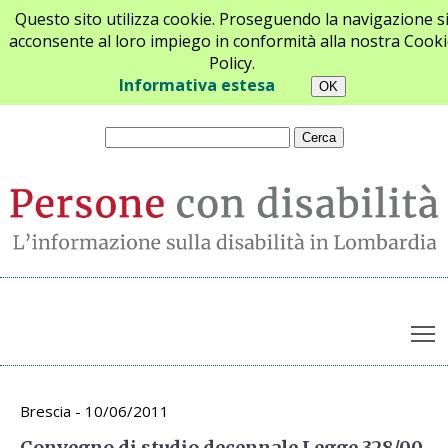
Questo sito utilizza cookie. Proseguendo la navigazione s
acconsente al loro impiego in conformità alla nostra Cooki
Policy.
Chi siamo
Newsletter
Contatti
Informativa estesa
T
Archivio appuntamenti
Brescia - 10/06/2011
Convegno di studio decennale Legge 328/00