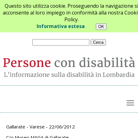
Questo sito utilizza cookie. Proseguendo la navigazione s
acconsente al loro impiego in conformità alla nostra Cooki
Policy.
Chi siamo
Newsletter
Contatti
Informativa estesa
T
Archivio appuntamenti
Gallarate - Varese - 22/06/2012
C/o Museo MAGA di Gallarate