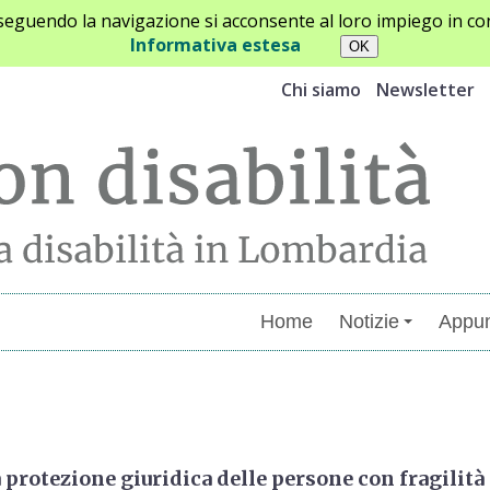
oseguendo la navigazione si acconsente al loro impiego in con
Informativa estesa
Chi siamo
Newsletter
Home
Notizie
Appun
menti
protezione giuridica delle persone con fragilità