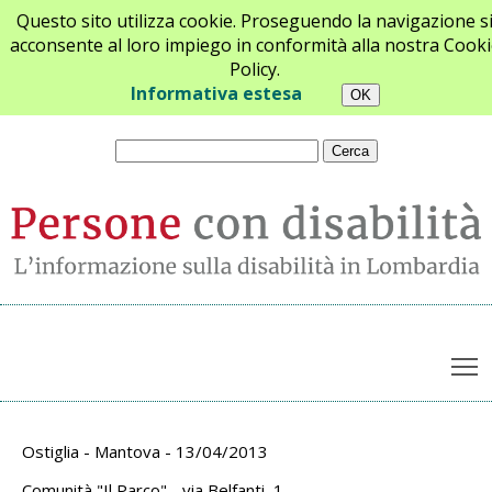
Questo sito utilizza cookie. Proseguendo la navigazione s
acconsente al loro impiego in conformità alla nostra Cooki
Policy.
Chi siamo
Newsletter
Contatti
Informativa estesa
T
Archivio appuntamenti
Ostiglia - Mantova - 13/04/2013
Comunità "Il Parco" - via Belfanti, 1