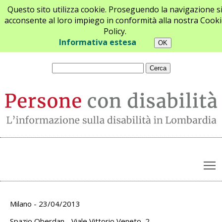
Questo sito utilizza cookie. Proseguendo la navigazione s
acconsente al loro impiego in conformità alla nostra Cooki
Policy.
Chi siamo
Newsletter
Contatti
Informativa estesa
T
Archivio appuntamenti
Milano - 23/04/2013
Spazio Oberdan - Viale Vittorio Veneto, 2