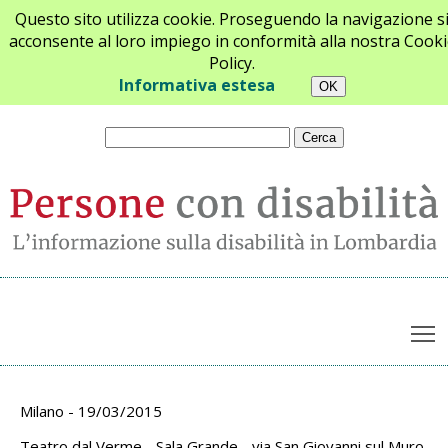
Questo sito utilizza cookie. Proseguendo la navigazione s
acconsente al loro impiego in conformità alla nostra Cooki
Policy.
Chi siamo
Newsletter
Contatti
Informativa estesa
T
Archivio appuntamenti
Milano - 19/03/2015
Teatro dal Verme - Sala Grande - via San Giovanni sul Muro,