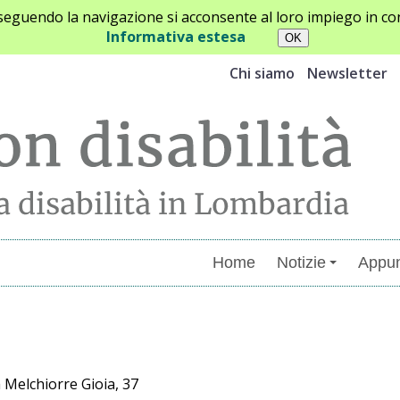
oseguendo la navigazione si acconsente al loro impiego in con
Informativa estesa
Chi siamo
Newsletter
Home
Notizie
Appun
menti
 Melchiorre Gioia, 37