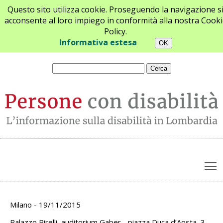
Questo sito utilizza cookie. Proseguendo la navigazione s
acconsente al loro impiego in conformità alla nostra Cooki
Policy.
Chi siamo
Newsletter
Contatti
Informativa estesa
T
Archivio appuntamenti
Milano - 19/11/2015
Palazzo Pirelli, auditorium Gaber - piazza Duca d’Aosta, 3