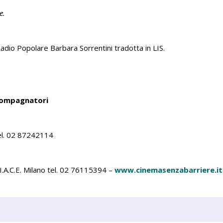
e.
Radio Popolare Barbara Sorrentini tradotta in LIS.
accompagnatori
 tel. 02 87242114
I.A.C.E. Milano tel. 02 76115394 –
www.cinemasenzabarriere.it