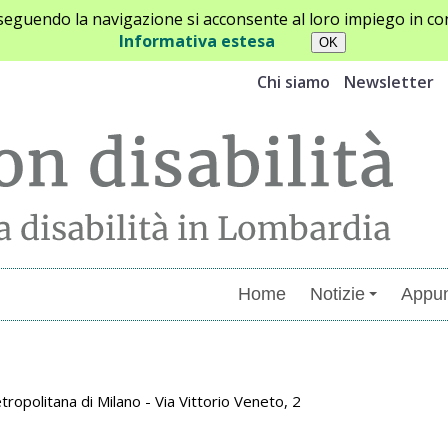
oseguendo la navigazione si acconsente al loro impiego in con
Informativa estesa
Chi siamo
Newsletter
Home
Notizie
Appun
menti
tropolitana di Milano - Via Vittorio Veneto, 2