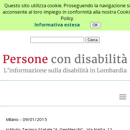
Questo sito utilizza cookie. Proseguendo la navigazione s
acconsente al loro impiego in conformità alla nostra Cooki
Policy.
Chi siamo
Newsletter
Contatti
Informativa estesa
T
Archivio appuntamenti
Milano - 09/01/2015
Istituto Tecnico Statale “A. Gentileschi” - Via Natta, 11 –