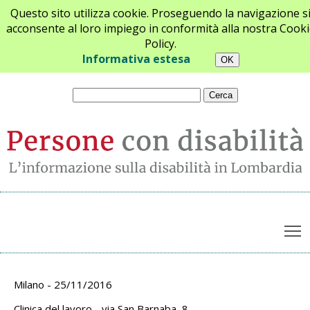
Questo sito utilizza cookie. Proseguendo la navigazione s
acconsente al loro impiego in conformità alla nostra Cooki
Policy.
Chi siamo
Newsletter
Contatti
Informativa estesa
T
Archivio appuntamenti
Milano - 25/11/2016
Clinica del lavoro - via San Barnaba, 8