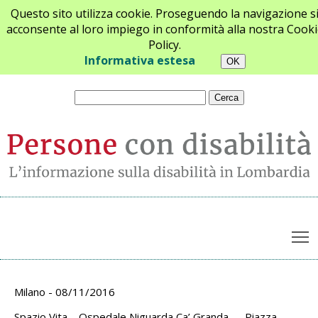
Questo sito utilizza cookie. Proseguendo la navigazione s
acconsente al loro impiego in conformità alla nostra Cooki
Policy.
Chi siamo
Newsletter
Contatti
Informativa estesa
T
Archivio appuntamenti
Milano - 08/11/2016
Spazio Vita – Ospedale Niguarda Ca’ Granda - Piazza