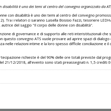
on disabilità è uno dei temi al centro del convegno organizzato da AT
e donne con disabilità è uno dei temi al centro del convegno promo
2). Tra i relatori ci saranno Luisella Bosisio Fazzi, tesoriere L
 autrice del saggio "Il corpo delle donne con disabilità".
zione di governance e di supporto alle reti interistituzionali che si
n questo convegno ATS vuole provare ad aprire spazi di dialogo e c
za nelle relazioni intime e la loro spesso difficile conciliazione e i
artecipazione richieste è del 90% delle ore totali previste dal pr
l 21/12/2018, all’evento sono stati preassegnati n. 1,5 crediti 